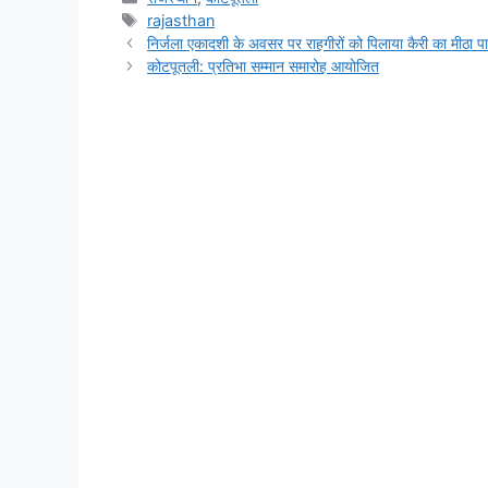
c
at
s
e
t
p
a
Tags
rajasthan
e
s
s
gr
y
e
निर्जला एकादशी के अवसर पर राहगीरों को पिलाया कैरी का मीठा प
b
A
e
a
Li
कोटपूतली: प्रतिभा सम्मान समारोह आयोजित
o
p
n
m
n
o
p
g
k
k
er