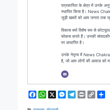
पत्रकारिता के क्षेत्र में उनके अन
स्थापित किया है। News Chakra क
जुड़ी खबरों को आम जनता तक पहुं
विकास वर्मा विशेष रूप से कोटपूतल
फोकस करते हैं। उनकी संपादकीय नी
पर आधारित है।
उनके नेतृत्व में News Chakra 
है, जो आम लोगों की आवाज़ को मज
F
W
X
M
T
Pr
C
S
a
h
e
el
in
o
h
Categories
राजस्थान
,
कोटपूतली