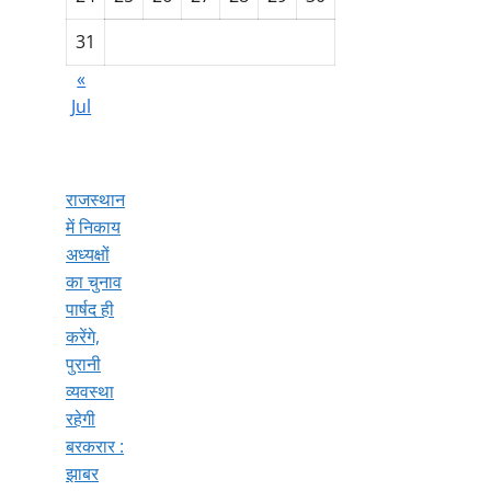
31
«
Jul
राजस्थान
में निकाय
अध्यक्षों
का चुनाव
पार्षद ही
करेंगे,
पुरानी
व्यवस्था
रहेगी
बरकरार :
झाबर