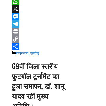
Facebook
WhatsApp
X
Messenger
Telegram
Print
Copy
Categories
राजस्थान
,
बहरोड़
Link
Share
69वीं जिला स्तरीय
फ़ुटबॉल टूर्नामेंट का
हुआ समापन, डॉ. शानू
यादव रहीं मुख्य
अतिथि।