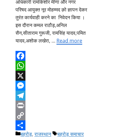
अधिकारी रामकिशोर मीणा और नगर
परिषद आयुक्त नूर मोहम्मद क़ो ज्ञापन देकर
तुरंत कार्यवाही करने का निवेदन किया ।
इस दौरान कमल राठौड़,अनिल
सैन,सीताराम गुरूजी, रामसिंह यादव,पमित
यादव,अशोक लखेरा, …
Read more
Facebook
WhatsApp
X
Messenger
Telegram
Print
Copy
Categories
Tags
बहरोड़
,
राजस्थान
बहरोड़ समाचार
Link
Share