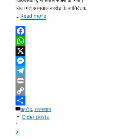
चिकित्सकों द्वारा सफल सर्जरी की गयी।
जिला पशु अस्पताल बहरोड़ के उपनिदेशक
…
Read more
Facebook
WhatsApp
X
Messenger
Telegram
Print
Copy
Categories
बहरोड़
,
राजस्थान
Link
Share
Older posts
Page
1
Page
2