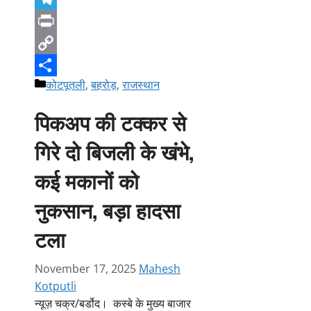
Telegram
Print
Copy
Categories
कोटपूतली
,
बहरोड़
,
राजस्थान
Link
Share
पिकअप की टक्कर से
गिरे दो बिजली के खंभे,
कई मकानों को
नुकसान, बड़ा हादसा
टला
November 17, 2025
Mahesh
Kotputli
न्यूज़ चक्र/बर्डोद। कस्बे के मुख्य बाजार