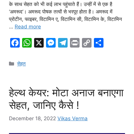
के साथ सेहत को भी कई लाभ पहुंचाते हैं। उन्हीं में से एक है
‘अमरूद’। अमरूद पोषक तत्वों से भरपूर होता है। अमरूद में
प्रोटीन, फाइबर, विटामिन ए, विटामिन सी, विटामिन के, विटामिन
…
Read more
F
W
X
M
T
Pr
C
S
a
h
e
el
in
o
h
c
at
s
e
t
p
ar
Categories
सेहत
e
s
s
gr
y
e
b
A
e
a
Li
o
p
n
m
n
हेल्थ केयर: मोटा अनाज बनाएगा
o
p
g
k
सेहत, जानिए कैसे !
k
er
December 18, 2022
Vikas Verma