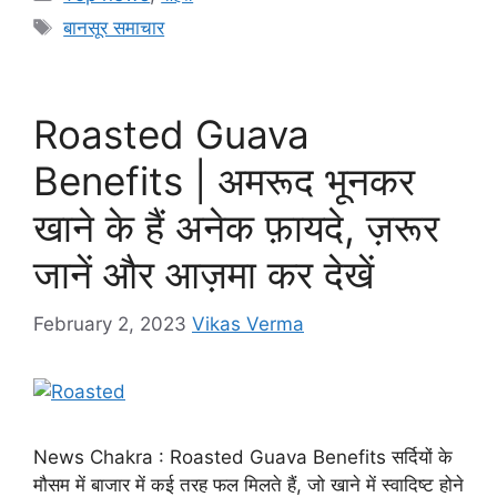
e
s
s
gr
y
e
Tags
बानसूर समाचार
b
A
e
a
Li
o
p
n
m
n
o
p
g
k
Roasted Guava
k
er
Benefits | अमरूद भूनकर
खाने के हैं अनेक फ़ायदे, ज़रूर
जानें और आज़मा कर देखें
February 2, 2023
Vikas Verma
News Chakra : Roasted Guava Benefits सर्दियों के
मौसम में बाजार में कई तरह फल मिलते हैं, जो खाने में स्वादिष्ट होने