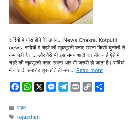
सर्दियों में गोरा होने के उपाय… News Chakra. Kotputli
news. सर्दियों में चेहरे की खूबसूरती बनाए रखना किसी चुनौती से
कम नहीं है। … और वैसे भी इस समय शादी का सीजन है ऐसे में
चेहरे की खूबसूरती बनाए रखना और भी जरूरी हो जाता है। सर्दियों
में व शादी समारोह शुरू होते ही मन …
Read more
F
W
X
M
T
Pr
C
S
a
h
e
el
in
o
h
c
at
s
e
t
p
ar
Categories
सेहत
e
s
s
gr
y
e
Tags
rajasthan
b
A
e
a
Li
o
p
n
m
n