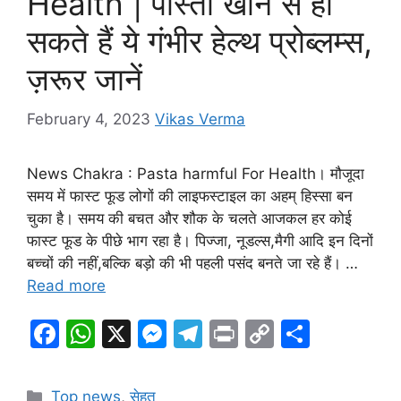
Health | पास्ता खाने से हो
k
er
सकते हैं ये गंभीर हेल्थ प्रोब्लम्स,
ज़रूर जानें
February 4, 2023
Vikas Verma
News Chakra : Pasta harmful For Health। मौजूदा
समय में फास्ट फूड लोगों की लाइफस्टाइल का अहम् हिस्सा बन
चुका है। समय की बचत और शौक के चलते आजकल हर कोई
फास्ट फूड के पीछे भाग रहा है। पिज्जा, नूडल्स,मैगी आदि इन दिनों
बच्चों की नहीं,बल्कि बड़ो की भी पहली पसंद बनते जा रहे हैं। …
Read more
F
W
X
M
T
Pr
C
S
a
h
e
el
in
o
h
c
at
s
e
t
p
ar
Categories
Top news
,
सेहत