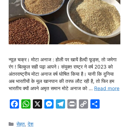
न्यूज़ चक्र। मोटा अनाज : होली पर खायें हैल्दी फूड्स, तो जमेगा
रंग ! बिल्कुल सही पढ़ा आपने। संयुक्त राष्ट्र ने वर्ष 2023 को
अंतरराष्ट्रीय मोटा अनाज वर्ष घोषित किया है। यानी कि दुनिया
अब भारतीयों के मूल खानपान की तरफ लौट रही है, तो फिर हम
भारतीय क्यों अपने अमृत समान मोटे अनाज को …
Read more
F
W
X
M
T
Pr
C
S
a
h
e
el
in
o
h
c
at
s
e
t
p
ar
Categories
सेहत
,
देश