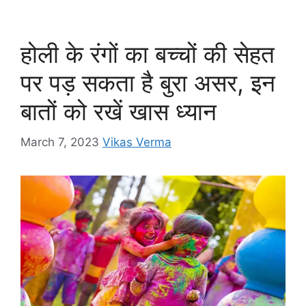
e
s
s
gr
y
e
b
A
e
a
Li
o
p
n
m
n
होली के रंगों का बच्चों की सेहत
o
p
g
k
पर पड़ सकता है बुरा असर, इन
k
er
बातों को रखें खास ध्यान
March 7, 2023
Vikas Verma