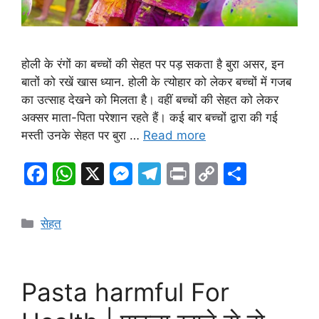
होली के रंगों का बच्चों की सेहत पर पड़ सकता है बुरा असर, इन
बातों को रखें खास ध्यान. होली के त्योहार को लेकर बच्चों में गजब
का उत्साह देखने को मिलता है। वहीं बच्चों की सेहत को लेकर
अक्सर माता-पिता परेशान रहते हैं। कई बार बच्चों द्वारा की गई
मस्ती उनके सेहत पर बुरा …
Read more
F
W
X
M
T
Pr
C
S
a
h
e
el
in
o
h
c
at
s
e
t
p
ar
Categories
सेहत
e
s
s
gr
y
e
b
A
e
a
Li
o
p
n
m
n
Pasta harmful For
o
p
g
k