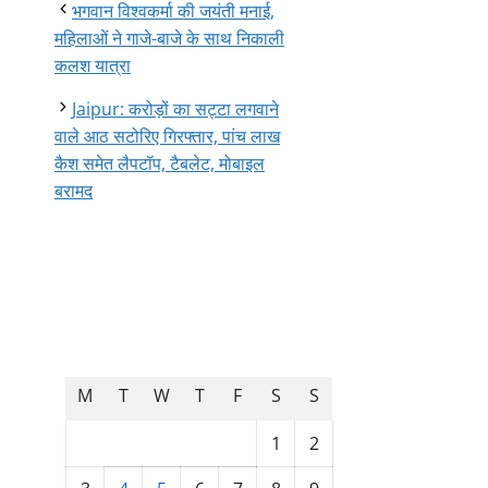
भगवान विश्वकर्मा की जयंती मनाई,
महिलाओं ने गाजे-बाजे के साथ निकाली
कलश यात्रा
Jaipur: करोड़ों का सट्टा लगवाने
वाले आठ सटोरिए गिरफ्तार, पांच लाख
कैश समेत लैपटॉप, टैबलेट, मोबाइल
बरामद
August 2026
M
T
W
T
F
S
S
1
2