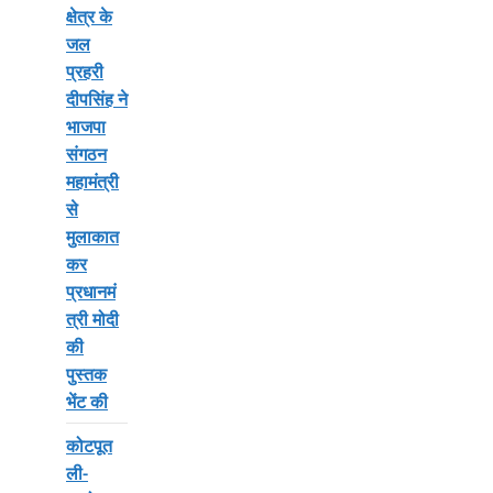
क्षेत्र के
जल
प्रहरी
दीपसिंह ने
भाजपा
संगठन
महामंत्री
से
मुलाकात
कर
प्रधानमं
त्री मोदी
की
पुस्तक
भेंट की
कोटपूत
ली-