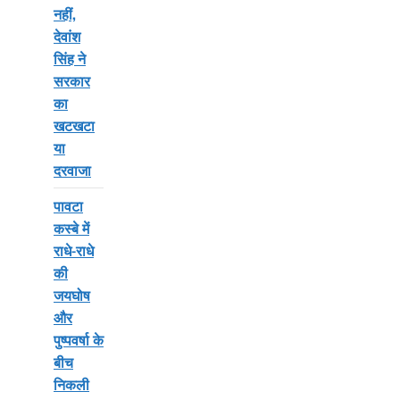
नहीं,
देवांश
सिंह ने
सरकार
का
खटखटा
या
दरवाजा
पावटा
कस्बे में
राधे-राधे
की
जयघोष
और
पुष्पवर्षा के
बीच
निकली