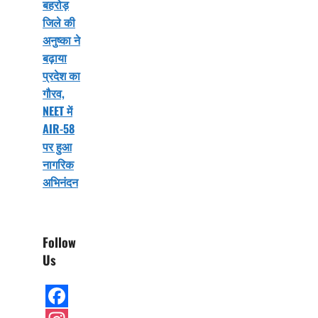
बहरोड़
जिले की
अनुष्का ने
बढ़ाया
प्रदेश का
गौरव,
NEET में
AIR-58
पर हुआ
नागरिक
अभिनंदन
Follow
Us