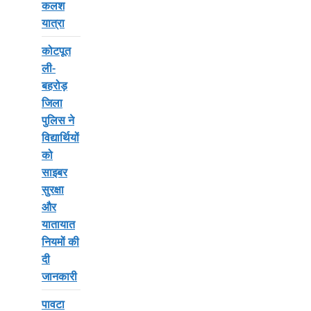
कलश
यात्रा
कोटपूत
ली-
बहरोड़
जिला
पुलिस ने
विद्यार्थियों
को
साइबर
सुरक्षा
और
यातायात
नियमों की
दी
जानकारी
पावटा