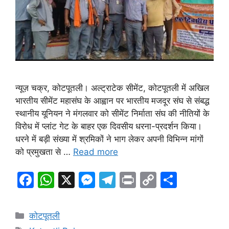
न्यूज़ चक्र, कोटपूतली। अल्ट्राटेक सीमेंट, कोटपूतली में अखिल
भारतीय सीमेंट महासंघ के आह्वान पर भारतीय मजदूर संघ से संबद्ध
स्थानीय यूनियन ने मंगलवार को सीमेंट निर्माता संघ की नीतियों के
विरोध में प्लांट गेट के बाहर एक दिवसीय धरना-प्रदर्शन किया।
धरने में बड़ी संख्या में श्रमिकों ने भाग लेकर अपनी विभिन्न मांगों
को प्रमुखता से …
Read more
F
W
X
M
T
Pr
C
S
a
h
e
el
in
o
h
c
at
s
e
t
p
ar
Categories
कोटपूतली
e
s
s
gr
y
e
Tags