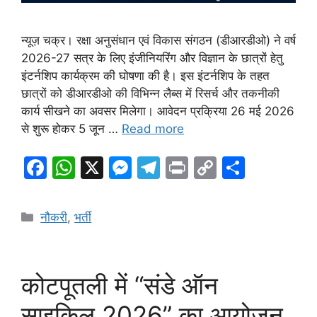
न्यूज़ चक्र। रक्षा अनुसंधान एवं विकास संगठन (डीआरडीओ) ने वर्ष
2026-27 सत्र के लिए इंजीनियरिंग और विज्ञान के छात्रों हेतु
इंटर्नशिप कार्यक्रम की घोषणा की है। इस इंटर्नशिप के तहत
छात्रों को डीआरडीओ की विभिन्न लैब्स में रिसर्च और तकनीकी
कार्य सीखने का अवसर मिलेगा। आवेदन प्रक्रिया 26 मई 2026
से शुरू होकर 5 जून …
Read more
F
W
X
M
T
Pr
C
S
a
h
e
el
in
o
h
c
at
s
e
t
p
ar
Categories
नौकरी
,
भर्ती
e
s
s
gr
y
e
b
A
e
a
Li
o
p
n
m
n
कोटपूतली में “संडे ऑन
o
p
g
k
साइकिल 2026” का आयोजन,