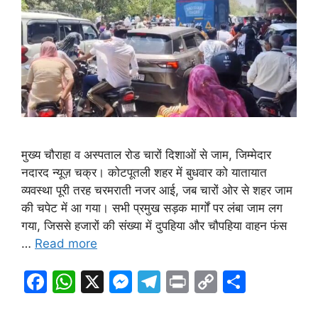
मुख्य चौराहा व अस्पताल रोड चारों दिशाओं से जाम, जिम्मेदार
नदारद न्यूज़ चक्र। कोटपूतली शहर में बुधवार को यातायात
व्यवस्था पूरी तरह चरमराती नजर आई, जब चारों ओर से शहर जाम
की चपेट में आ गया। सभी प्रमुख सड़क मार्गों पर लंबा जाम लग
गया, जिससे हजारों की संख्या में दुपहिया और चौपहिया वाहन फंस
…
Read more
F
W
X
M
T
Pr
C
S
a
h
e
el
in
o
h