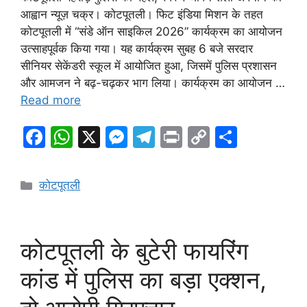
आह्वान न्यूज़ चक्र। कोटपूतली। फिट इंडिया मिशन के तहत
कोटपूतली में “संडे ऑन साइकिल 2026” कार्यक्रम का आयोजन
उत्साहपूर्वक किया गया। यह कार्यक्रम सुबह 6 बजे सरदार
सीनियर सेकेंडरी स्कूल में आयोजित हुआ, जिसमें पुलिस प्रशासन
और आमजन ने बढ़-चढ़कर भाग लिया। कार्यक्रम का आयोजन …
Read more
F
W
X
M
T
Pr
C
S
a
h
e
el
in
o
h
c
at
s
e
t
p
ar
Categories
कोटपूतली
e
s
s
gr
y
e
b
A
e
a
Li
o
p
n
m
n
कोटपूतली के बुटेरी फायरिंग
o
p
g
k
कांड में पुलिस का बड़ा एक्शन,
k
er