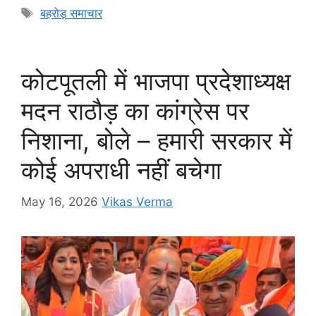
e
s
s
gr
y
e
Tags
बहरोड़ समाचार
b
A
e
a
Li
o
p
n
m
n
o
p
g
k
कोटपूतली में भाजपा प्रदेशाध्यक्ष
k
er
मदन राठौड़ का कांग्रेस पर
निशाना, बोले – हमारी सरकार में
कोई अपराधी नहीं बचेगा
May 16, 2026
Vikas Verma