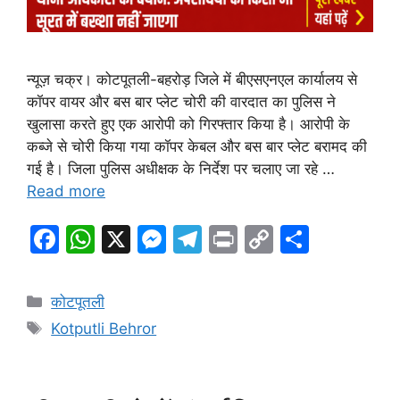
न्यूज़ चक्र। कोटपूतली-बहरोड़ जिले में बीएसएनएल कार्यालय से
कॉपर वायर और बस बार प्लेट चोरी की वारदात का पुलिस ने
खुलासा करते हुए एक आरोपी को गिरफ्तार किया है। आरोपी के
कब्जे से चोरी किया गया कॉपर केबल और बस बार प्लेट बरामद की
गई है। जिला पुलिस अधीक्षक के निर्देश पर चलाए जा रहे …
Read more
F
W
X
M
T
Pr
C
S
a
h
e
el
in
o
h
c
at
s
e
t
p
ar
Categories
कोटपूतली
e
s
s
gr
y
e
Tags
Kotputli Behror
b
A
e
a
Li
o
p
n
m
n