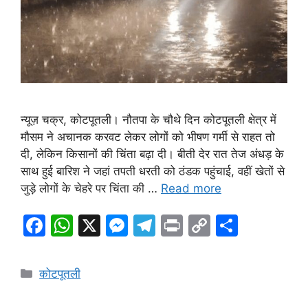
न्यूज़ चक्र, कोटपूतली। नौतपा के चौथे दिन कोटपूतली क्षेत्र में
मौसम ने अचानक करवट लेकर लोगों को भीषण गर्मी से राहत तो
दी, लेकिन किसानों की चिंता बढ़ा दी। बीती देर रात तेज अंधड़ के
साथ हुई बारिश ने जहां तपती धरती को ठंडक पहुंचाई, वहीं खेतों से
जुड़े लोगों के चेहरे पर चिंता की …
Read more
F
W
X
M
T
Pr
C
S
a
h
e
el
in
o
h
c
at
s
e
t
p
ar
Categories
कोटपूतली
e
s
s
gr
y
e