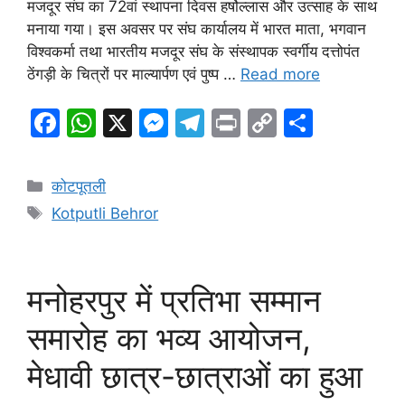
मजदूर संघ का 72वां स्थापना दिवस हर्षोल्लास और उत्साह के साथ
मनाया गया। इस अवसर पर संघ कार्यालय में भारत माता, भगवान
विश्वकर्मा तथा भारतीय मजदूर संघ के संस्थापक स्वर्गीय दत्तोपंत
ठेंगड़ी के चित्रों पर माल्यार्पण एवं पुष्प …
Read more
F
W
X
M
T
Pr
C
S
a
h
e
el
in
o
h
c
at
s
e
t
p
ar
Categories
कोटपूतली
e
s
s
gr
y
e
Tags
Kotputli Behror
b
A
e
a
Li
o
p
n
m
n
o
p
g
k
मनोहरपुर में प्रतिभा सम्मान
k
er
समारोह का भव्य आयोजन,
मेधावी छात्र-छात्राओं का हुआ