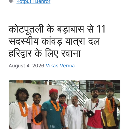
Kotputli Behror
b
A
e
a
Li
o
p
n
m
n
o
p
g
k
कोटपूतली के बड़ाबास से 11
k
er
सदस्यीय कांवड़ यात्रा दल
हरिद्वार के लिए रवाना
August 4, 2026
Vikas Verma