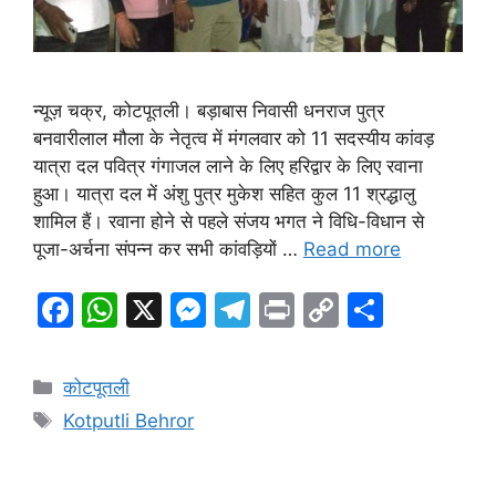
न्यूज़ चक्र, कोटपूतली। बड़ाबास निवासी धनराज पुत्र
बनवारीलाल मौला के नेतृत्व में मंगलवार को 11 सदस्यीय कांवड़
यात्रा दल पवित्र गंगाजल लाने के लिए हरिद्वार के लिए रवाना
हुआ। यात्रा दल में अंशु पुत्र मुकेश सहित कुल 11 श्रद्धालु
शामिल हैं। रवाना होने से पहले संजय भगत ने विधि-विधान से
पूजा-अर्चना संपन्न कर सभी कांवड़ियों …
Read more
F
W
X
M
T
Pr
C
S
a
h
e
el
in
o
h
c
at
s
e
t
p
ar
Categories
कोटपूतली
e
s
s
gr
y
e
Tags
Kotputli Behror
b
A
e
a
Li
o
p
n
m
n