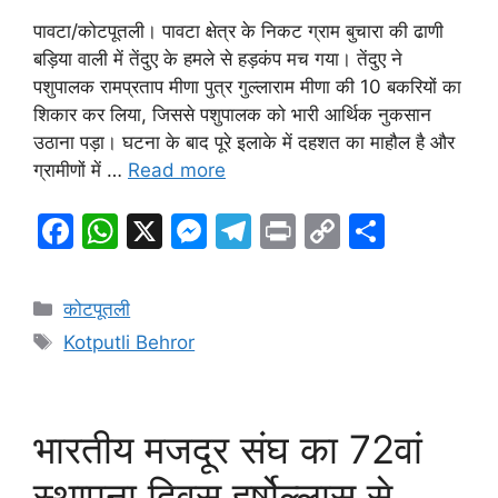
पावटा/कोटपूतली। पावटा क्षेत्र के निकट ग्राम बुचारा की ढाणी
बड़िया वाली में तेंदुए के हमले से हड़कंप मच गया। तेंदुए ने
पशुपालक रामप्रताप मीणा पुत्र गुल्लाराम मीणा की 10 बकरियों का
शिकार कर लिया, जिससे पशुपालक को भारी आर्थिक नुकसान
उठाना पड़ा। घटना के बाद पूरे इलाके में दहशत का माहौल है और
ग्रामीणों में …
Read more
F
W
X
M
T
Pr
C
S
a
h
e
el
in
o
h
c
at
s
e
t
p
ar
Categories
कोटपूतली
e
s
s
gr
y
e
Tags
Kotputli Behror
b
A
e
a
Li
o
p
n
m
n
o
p
g
k
भारतीय मजदूर संघ का 72वां
k
er
स्थापना दिवस हर्षोल्लास से