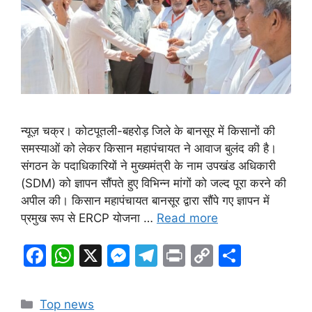
न्यूज़ चक्र। कोटपूतली-बहरोड़ जिले के बानसूर में किसानों की
समस्याओं को लेकर किसान महापंचायत ने आवाज बुलंद की है।
संगठन के पदाधिकारियों ने मुख्यमंत्री के नाम उपखंड अधिकारी
(SDM) को ज्ञापन सौंपते हुए विभिन्न मांगों को जल्द पूरा करने की
अपील की। किसान महापंचायत बानसूर द्वारा सौंपे गए ज्ञापन में
प्रमुख रूप से ERCP योजना …
Read more
F
W
X
M
T
Pr
C
S
a
h
e
el
in
o
h
c
at
s
e
t
p
ar
Categories
Top news