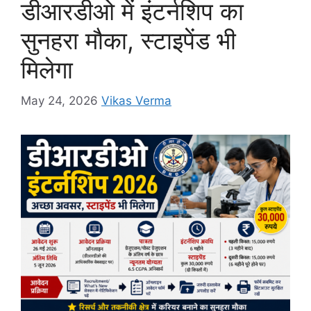
o
p
g
k
डीआरडीओ में इंटर्नशिप का
k
er
सुनहरा मौका, स्टाइपेंड भी
मिलेगा
May 24, 2026
Vikas Verma