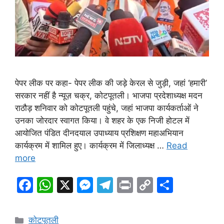
पेपर लीक पर कहा- पेपर लीक की जड़े केरल से जुड़ी, जहां ‘हमारी’
सरकार नहीं है न्यूज़ चक्र, कोटपूतली। भाजपा प्रदेशाध्यक्ष मदन
राठौड़ शनिवार को कोटपूतली पहुंचे, जहां भाजपा कार्यकर्ताओं ने
उनका जोरदार स्वागत किया। वे शहर के एक निजी होटल में
आयोजित पंडित दीनदयाल उपाध्याय प्रशिक्षण महाअभियान
कार्यक्रम में शामिल हुए। कार्यक्रम में जिलाध्यक्ष …
Read
more
F
W
X
M
T
Pr
C
S
a
h
e
el
in
o
h
c
at
s
e
t
p
ar
Categories
कोटपूतली