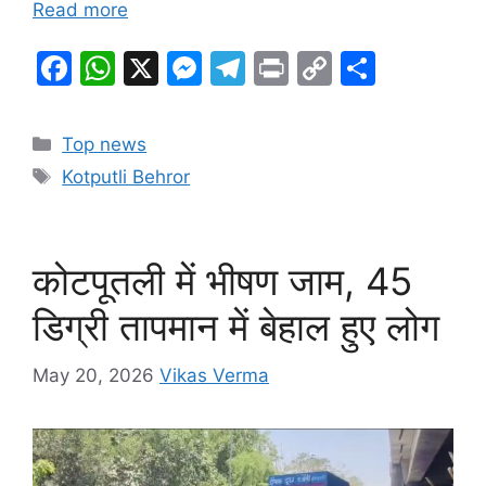
Read more
F
W
X
M
T
Pr
C
S
a
h
e
el
in
o
h
c
at
s
e
t
p
ar
Categories
Top news
e
s
s
gr
y
e
Tags
Kotputli Behror
b
A
e
a
Li
o
p
n
m
n
o
p
g
k
कोटपूतली में भीषण जाम, 45
k
er
डिग्री तापमान में बेहाल हुए लोग
May 20, 2026
Vikas Verma