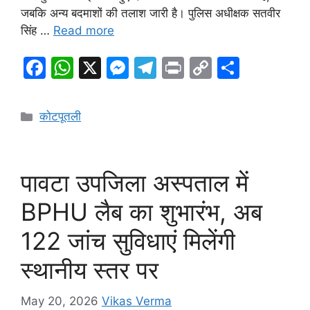
जबकि अन्य बदमाशों की तलाश जारी है। पुलिस अधीक्षक सतवीर
सिंह …
Read more
F
W
X
M
T
Pr
C
S
a
h
e
el
in
o
h
c
at
s
e
t
p
ar
Categories
कोटपूतली
e
s
s
gr
y
e
b
A
e
a
Li
o
p
n
m
n
पावटा उपजिला अस्पताल में
o
p
g
k
BPHU लैब का शुभारंभ, अब
k
er
122 जांच सुविधाएं मिलेंगी
स्थानीय स्तर पर
May 20, 2026
Vikas Verma