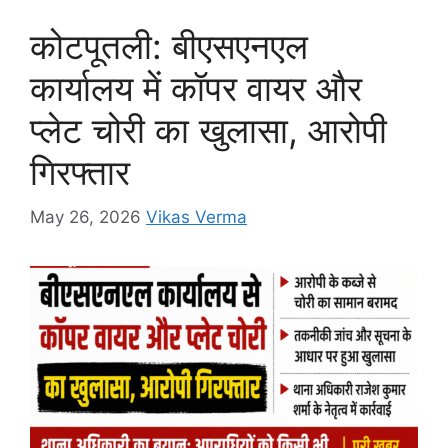
b
A
e
a
Li
o
p
n
m
n
कोटपूतली: बीएसएनएल
o
p
g
k
कार्यालय में कॉपर वायर और
k
er
प्लेट चोरी का खुलासा, आरोपी
गिरफ्तार
May 26, 2026
Vikas Verma