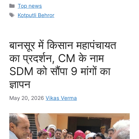
c
at
s
e
t
p
ar
Categories
Top news
e
s
s
gr
y
e
Tags
Kotputli Behror
b
A
e
a
Li
o
p
n
m
n
o
p
g
k
बानसूर में किसान महापंचायत
k
er
का प्रदर्शन, CM के नाम
SDM को सौंपा 9 मांगों का
ज्ञापन
May 20, 2026
Vikas Verma