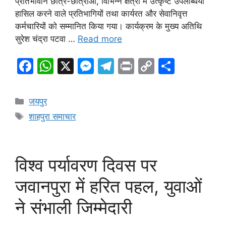
प्रतिभावान छात्र-छात्राओं, विभिन्न क्षेत्रों में उत्कृष्ट उपलब्धियां
हासिल करने वाले प्रतिभागियों तथा कार्यरत और सेवानिवृत्त
कर्मचारियों को सम्मानित किया गया। कार्यक्रम के मुख्य अतिथि
सुरेश चंद्रा पटवा …
Read more
F
W
X
M
T
Pr
C
S
a
h
e
el
in
o
h
c
at
s
e
t
p
ar
Categories
जयपुर
e
s
s
gr
y
e
Tags
शाहपुरा समाचार
b
A
e
a
Li
o
p
n
m
n
o
p
g
k
विश्व पर्यावरण दिवस पर
k
er
जवानपुरा में हरित पहल, युवाओं
ने संभाली जिम्मेदारी