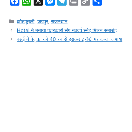
F
W
X
M
T
Pr
C
S
a
h
e
el
in
o
h
c
at
s
e
t
p
ar
Categories
कोटपूतली
,
जयपुर
,
राजस्थान
e
s
s
gr
y
e
Hotel ने मनाया पत्रकारों संग नववर्ष स्नेह मिलन समारोह
b
A
e
a
Li
बसई ने पेजुका को 40 रन से हराकर ट्रॉफी पर कब्जा जमाया
o
p
n
m
n
o
p
g
k
k
er