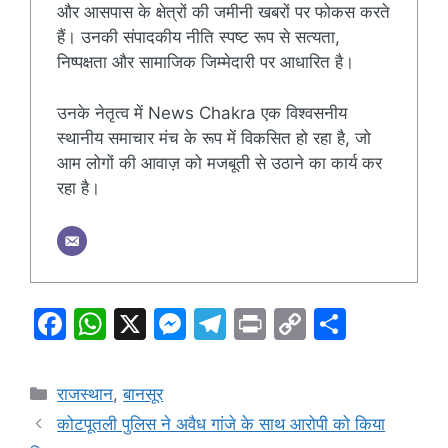
और आसपास के क्षेत्रों की जमीनी खबरों पर फोकस करते
हैं। उनकी संपादकीय नीति स्पष्ट रूप से सत्यता,
निष्पक्षता और सामाजिक जिम्मेदारी पर आधारित है।
उनके नेतृत्व में News Chakra एक विश्वसनीय
स्थानीय समाचार मंच के रूप में विकसित हो रहा है, जो
आम लोगों की आवाज़ को मजबूती से उठाने का कार्य कर
रहा है।
F
W
X
M
T
Pr
C
S
a
h
e
el
in
o
h
c
at
s
e
t
p
ar
Categories
राजस्थान
,
बानसूर
e
s
s
gr
y
e
कोटपूतली पुलिस ने अवैध गांजे के साथ आरोपी को किया