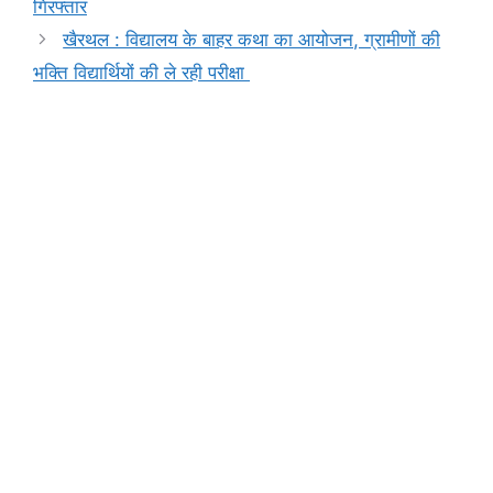
b
A
e
a
Li
गिरफ्तार
o
p
n
m
n
खैरथल : विद्यालय के बाहर कथा का आयोजन, ग्रामीणों की
o
p
g
k
भक्ति विद्यार्थियों की ले रही परीक्षा
k
er