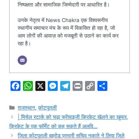
निष्पक्षता और सामाजिक जिम्मेदारी पर आधारित है।
उनके नेतृत्व में News Chakra एक विश्वसनीय
स्थानीय समाचार मंच के रूप में विकसित हो रहा है, जो
आम लोगों की आवाज़ को मजबूती से उठाने का कार्य कर
रहा है।
F
W
X
M
T
Pr
C
S
a
h
e
el
in
o
h
c
at
s
e
t
p
ar
Categories
राजस्थान
,
कोटपूतली
e
s
s
gr
y
e
| मिचेल स्टार्क को चढ़ा फ्रेंचाइजी क्रिकेट खेलने का खुमार,
b
A
e
a
Li
क्रिकेट के एक फॉर्मेट को कह सकते हैं अलवि…
o
p
n
m
n
जिला कोटपूतली बहरोड प्रभारी सचिव नकाते ने लिया जिले