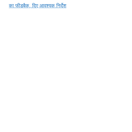
o
p
g
k
का फीडबैक, दिए आवश्यक निर्देश
k
er