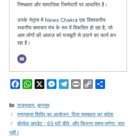
निष्पक्षता और सामाजिक जिम्मेदारी पर आधारित है।
उनके नेतृत्व में News Chakra एक विश्वसनीय
स्थानीय समाचार मंच के रूप में विकसित हो रहा है, जो
आम लोगों की आवाज़ को मजबूती से उठाने का कार्य कर
रहा है।
F
W
X
M
T
Pr
C
S
a
h
e
el
in
o
h
c
at
s
e
t
p
ar
Categories
राजस्थान
,
बानसूर
e
s
s
gr
y
e
एनएसएस शिविर का आयोजन, दिया स्वच्छता का संदेश
b
A
e
a
Li
बोरवेल अपडेट : 65 घंटे बीते, और कितना समय लगेगा, पता
o
p
n
m
n
नहीं !