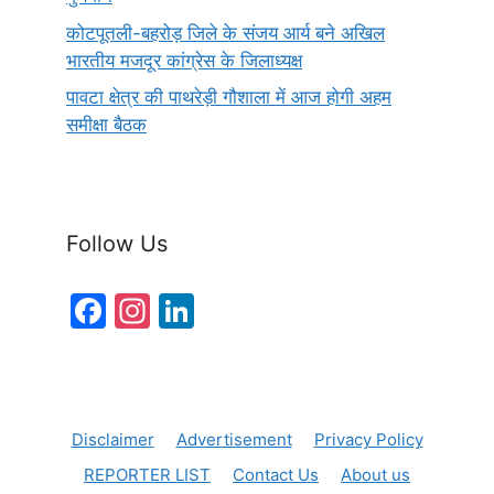
कोटपूतली-बहरोड़ जिले के संजय आर्य बने अखिल
भारतीय मजदूर कांग्रेस के जिलाध्यक्ष
पावटा क्षेत्र की पाथरेड़ी गौशाला में आज होगी अहम
समीक्षा बैठक
Follow Us
F
In
Li
a
st
n
c
a
k
e
gr
e
Disclaimer
Advertisement
Privacy Policy
b
a
dI
REPORTER LIST
Contact Us
About us
o
m
n