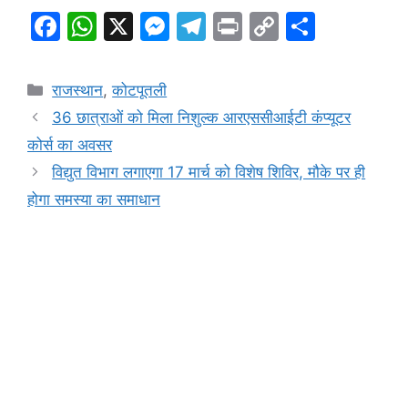
F
W
X
M
T
Pr
C
S
a
h
e
el
in
o
h
c
at
s
e
t
p
ar
Categories
राजस्थान
,
कोटपूतली
e
s
s
gr
y
e
36 छात्राओं को मिला निशुल्क आरएससीआईटी कंप्यूटर
b
A
e
a
Li
कोर्स का अवसर
o
p
n
m
n
विद्युत विभाग लगाएगा 17 मार्च को विशेष शिविर, मौके पर ही
o
p
g
k
होगा समस्या का समाधान
k
er