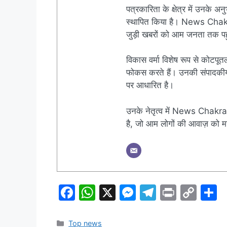
पत्रकारिता के क्षेत्र में उनके अन
स्थापित किया है। News Chakra क
जुड़ी खबरों को आम जनता तक पहुं
विकास वर्मा विशेष रूप से कोटपूतल
फोकस करते हैं। उनकी संपादकीय नी
पर आधारित है।
उनके नेतृत्व में News Chakra 
है, जो आम लोगों की आवाज़ को मज
F
W
X
M
T
Pr
C
S
a
h
e
el
in
o
h
c
at
s
e
t
p
a
Categories
Top news