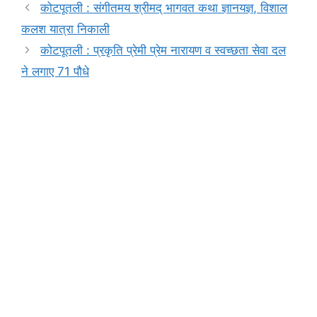
b
A
e
a
Li
कोटपूतली : संगीतमय श्रीमद् भागवत कथा ज्ञानयज्ञ, विशाल
o
p
n
m
n
कलश यात्रा निकाली
o
p
g
k
कोटपूतली : प्रकृति प्रेमी प्रेम नारायण व स्वच्छता सेवा दल
k
er
ने लगाए 71 पौधे