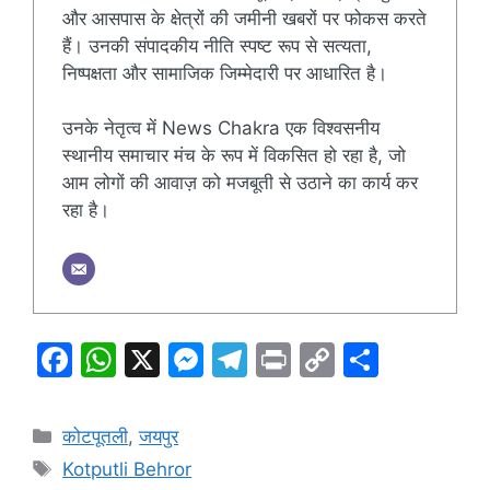
और आसपास के क्षेत्रों की जमीनी खबरों पर फोकस करते
हैं। उनकी संपादकीय नीति स्पष्ट रूप से सत्यता,
निष्पक्षता और सामाजिक जिम्मेदारी पर आधारित है।
उनके नेतृत्व में News Chakra एक विश्वसनीय
स्थानीय समाचार मंच के रूप में विकसित हो रहा है, जो
आम लोगों की आवाज़ को मजबूती से उठाने का कार्य कर
रहा है।
F
W
X
M
T
Pr
C
S
a
h
e
el
in
o
h
c
at
s
e
t
p
ar
Categories
कोटपूतली
,
जयपुर
e
s
s
gr
y
e
Tags
Kotputli Behror