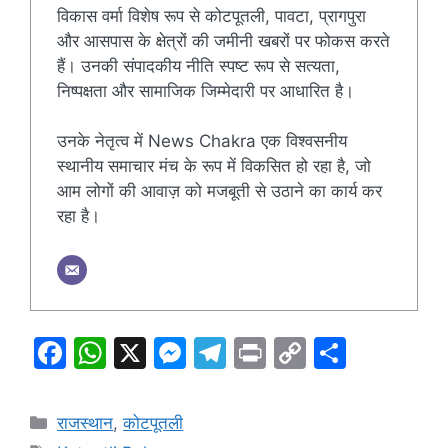
विकास वर्मा विशेष रूप से कोटपूतली, पावटा, प्रागपुरा
और आसपास के क्षेत्रों की जमीनी खबरों पर फोकस करते
हैं। उनकी संपादकीय नीति स्पष्ट रूप से सत्यता,
निष्पक्षता और सामाजिक जिम्मेदारी पर आधारित है।
उनके नेतृत्व में News Chakra एक विश्वसनीय
स्थानीय समाचार मंच के रूप में विकसित हो रहा है, जो
आम लोगों की आवाज़ को मजबूती से उठाने का कार्य कर
रहा है।
F
W
X
M
T
Pr
C
S
a
h
e
el
in
o
h
c
at
s
e
t
p
ar
Categories
राजस्थान
,
कोटपूतली