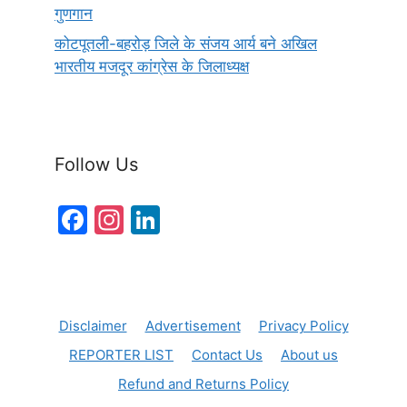
गुणगान
कोटपूतली-बहरोड़ जिले के संजय आर्य बने अखिल
भारतीय मजदूर कांग्रेस के जिलाध्यक्ष
Follow Us
F
In
Li
a
st
n
c
a
k
e
gr
e
Disclaimer
Advertisement
Privacy Policy
b
a
dI
REPORTER LIST
Contact Us
About us
o
m
n
Refund and Returns Policy
o