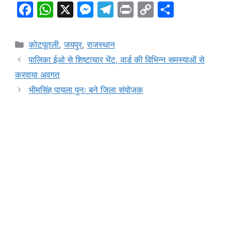
F
W
X
M
T
Pr
C
S
a
h
e
el
in
o
h
c
at
s
e
t
p
ar
Categories
कोटपूतली
,
जयपुर
,
राजस्थान
e
s
s
gr
y
e
पालिका ईओ से शिष्टाचार भेंट, वार्ड की विभिन्न समस्याओं से
b
A
e
a
Li
करवाया अवगत
o
p
n
m
n
भीमसिंह पायला पुनः बने जिला संयोजक
o
p
g
k
k
er