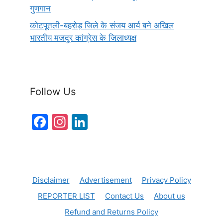
गुणगान
कोटपूतली-बहरोड़ जिले के संजय आर्य बने अखिल
भारतीय मजदूर कांग्रेस के जिलाध्यक्ष
Follow Us
F
In
Li
a
st
n
c
a
k
e
gr
e
Disclaimer
Advertisement
Privacy Policy
b
a
dI
REPORTER LIST
Contact Us
About us
o
m
n
Refund and Returns Policy
o