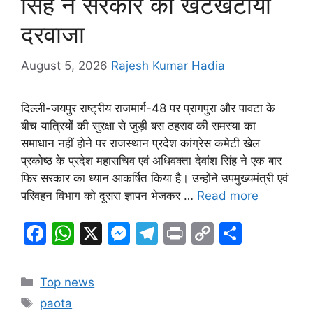
सिंह ने सरकार का खटखटाया
दरवाजा
August 5, 2026
Rajesh Kumar Hadia
दिल्ली-जयपुर राष्ट्रीय राजमार्ग-48 पर प्रागपुरा और पावटा के
बीच यात्रियों की सुरक्षा से जुड़ी बस ठहराव की समस्या का
समाधान नहीं होने पर राजस्थान प्रदेश कांग्रेस कमेटी खेल
प्रकोष्ठ के प्रदेश महासचिव एवं अधिवक्ता देवांश सिंह ने एक बार
फिर सरकार का ध्यान आकर्षित किया है। उन्होंने उपमुख्यमंत्री एवं
परिवहन विभाग को दूसरा ज्ञापन भेजकर …
Read more
F
W
X
M
T
Pr
C
S
a
h
e
el
in
o
h
c
at
s
e
t
p
ar
Categories
Top news
e
s
s
gr
y
e
Tags
paota