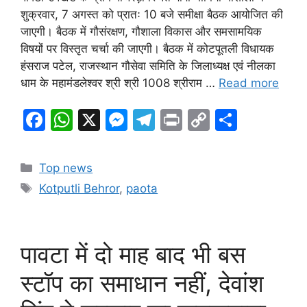
शुक्रवार, 7 अगस्त को प्रातः 10 बजे समीक्षा बैठक आयोजित की
जाएगी। बैठक में गौसंरक्षण, गौशाला विकास और समसामयिक
विषयों पर विस्तृत चर्चा की जाएगी। बैठक में कोटपूतली विधायक
हंसराज पटेल, राजस्थान गौसेवा समिति के जिलाध्यक्ष एवं नीलका
धाम के महामंडलेश्वर श्री श्री 1008 श्रीराम …
Read more
F
W
X
M
T
Pr
C
S
a
h
e
el
in
o
h
c
at
s
e
t
p
ar
Categories
Top news
e
s
s
gr
y
e
Tags
Kotputli Behror
,
paota
b
A
e
a
Li
o
p
n
m
n
o
p
g
k
पावटा में दो माह बाद भी बस
k
er
स्टॉप का समाधान नहीं, देवांश