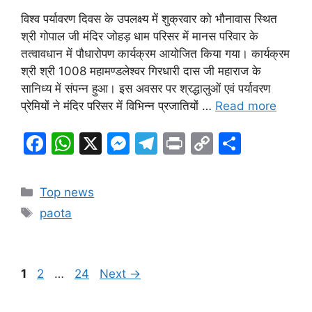
विश्व पर्यावरण दिवस के उपलक्ष्य में शुक्रवार को भौनावास स्थित
श्री गोपाल जी मंदिर जोहड़ धाम परिसर में मानस परिवार के
तत्वावधान में पौधारोपण कार्यक्रम आयोजित किया गया। कार्यक्रम
श्री श्री 1008 महामण्डलेश्वर गिरधारी दास जी महाराज के
सानिध्य में संपन्न हुआ। इस अवसर पर श्रद्धालुओं एवं पर्यावरण
प्रेमियों ने मंदिर परिसर में विभिन्न प्रजातियों …
Read more
F
W
X
M
T
Pr
C
S
a
h
e
el
in
o
h
c
at
s
e
t
p
ar
Categories
Top news
e
s
s
gr
y
e
Tags
paota
b
A
e
a
Li
o
p
n
m
n
o
p
g
k
Page
Page
Page
1
2
…
24
Next
→
k
er