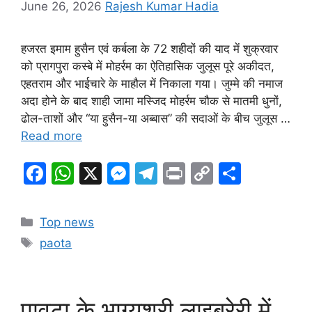
June 26, 2026
Rajesh Kumar Hadia
हजरत इमाम हुसैन एवं कर्बला के 72 शहीदों की याद में शुक्रवार
को प्रागपुरा कस्बे में मोहर्रम का ऐतिहासिक जुलूस पूरे अकीदत,
एहतराम और भाईचारे के माहौल में निकाला गया। जुम्मे की नमाज
अदा होने के बाद शाही जामा मस्जिद मोहर्रम चौक से मातमी धुनों,
ढोल-ताशों और “या हुसैन-या अब्बास” की सदाओं के बीच जुलूस …
Read more
F
W
X
M
T
Pr
C
S
a
h
e
el
in
o
h
c
at
s
e
t
p
ar
Categories
Top news
e
s
s
gr
y
e
Tags
paota
b
A
e
a
Li
o
p
n
m
n
o
p
g
k
पावटा के भाग्यश्री लाइब्रेरी में