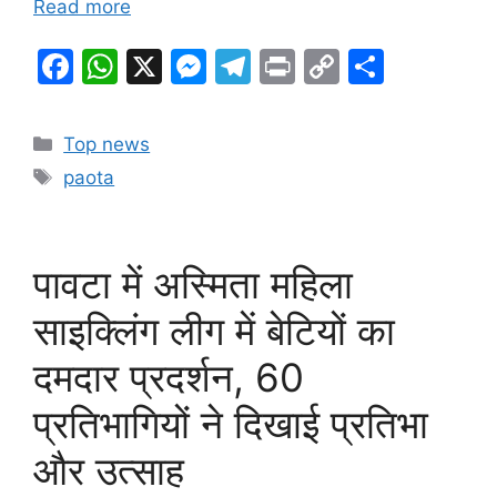
Read more
F
W
X
M
T
Pr
C
S
a
h
e
el
in
o
h
c
at
s
e
t
p
ar
Categories
Top news
e
s
s
gr
y
e
Tags
paota
b
A
e
a
Li
o
p
n
m
n
o
p
g
k
पावटा में अस्मिता महिला
k
er
साइक्लिंग लीग में बेटियों का
दमदार प्रदर्शन, 60
प्रतिभागियों ने दिखाई प्रतिभा
और उत्साह