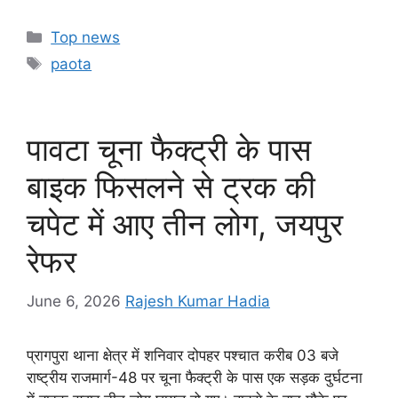
a
h
e
el
in
o
h
c
at
s
e
t
p
ar
Categories
Top news
e
s
s
gr
y
e
Tags
paota
b
A
e
a
Li
o
p
n
m
n
o
p
g
k
पावटा चूना फैक्ट्री के पास
k
er
बाइक फिसलने से ट्रक की
चपेट में आए तीन लोग, जयपुर
रेफर
June 6, 2026
Rajesh Kumar Hadia
प्रागपुरा थाना क्षेत्र में शनिवार दोपहर पश्चात करीब 03 बजे
राष्ट्रीय राजमार्ग-48 पर चूना फैक्ट्री के पास एक सड़क दुर्घटना