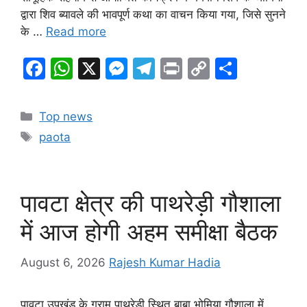
द्वारा शिव ब्यावले की भावपूर्ण कथा का वाचन किया गया, जिसे सुनने
के …
Read more
F
W
X
M
T
Pr
C
S
a
h
e
el
in
o
h
c
at
s
e
t
p
ar
Categories
Top news
e
s
s
gr
y
e
Tags
paota
b
A
e
a
Li
o
p
n
m
n
o
p
g
k
पावटा क्षेत्र की पाथरेड़ी गौशाला
k
er
में आज होगी अहम समीक्षा बैठक
August 6, 2026
Rajesh Kumar Hadia
पावटा उपखंड के ग्राम पाथरेड़ी स्थित बाबा भोमिया गौशाला में