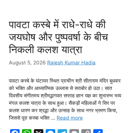
b
A
e
a
Li
o
p
n
m
n
o
p
g
k
पावटा कस्बे में राधे-राधे की
k
er
जयघोष और पुष्पवर्षा के बीच
निकली कलश यात्रा
August 5, 2026
Rajesh Kumar Hadia
पावटा कस्बे के घंटाघर स्थित प्राचीन श्री सीताराम मंदिर बुधवार
को भक्ति और आध्यात्मिक उल्लास से सराबोर हो उठा। सात
दिवसीय संगीतमय श्रीमद्भागवत सप्ताह ज्ञान यज्ञ का शुभारम्भ भव्य
मंगल कलश यात्रा के साथ हुआ। सैकड़ों महिलाओं ने सिर पर
कलश धारण कर श्रद्धा और उत्साह के साथ नगर भ्रमण किया,
जिससे पूरा कस्बा भक्ति …
Read more