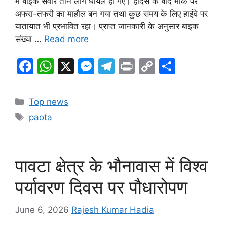
में बाइक सवार तीन लोग घायल हो गए। हादसे के बाद मौके पर
अफरा-तफरी का माहौल बन गया तथा कुछ समय के लिए हाईवे पर
यातायात भी प्रभावित रहा। प्राप्त जानकारी के अनुसार बाइक
संख्या …
Read more
F
W
X
M
T
Pr
C
S
a
h
e
el
in
o
h
c
at
s
e
t
p
ar
Categories
Top news
e
s
s
gr
y
e
Tags
paota
b
A
e
a
Li
o
p
n
m
n
o
p
g
k
पावटा क्षेत्र के भौनावास में विश्व
k
er
पर्यावरण दिवस पर पौधारोपण
June 6, 2026
Rajesh Kumar Hadia