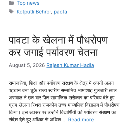
c
at
s
e
t
p
ar
Categories
Top news
e
s
s
gr
y
e
Tags
Kotputli Behror
,
paota
b
A
e
a
Li
o
p
n
m
n
o
p
g
k
पावटा के खेलना में पौधरोपण
k
er
कर जगाई पर्यावरण चेतना
August 5, 2026
Rajesh Kumar Hadia
समाजसेवा, शिक्षा और पर्यावरण संरक्षण के क्षेत्र में अपनी अलग
पहचान बना चुके राज्य स्तरीय सम्मानित भामाशाह गुलजारी लाल
असवाल ने एक बार फिर सामाजिक सरोकार का परिचय देते हुए
ग्राम खेलना स्थित राजकीय उच्च माध्यमिक विद्यालय में पौधरोपण
किया। इस अवसर पर उन्होंने विद्यार्थियों को पर्यावरण संरक्षण का
संदेश देते हुए अधिक से अधिक …
Read more