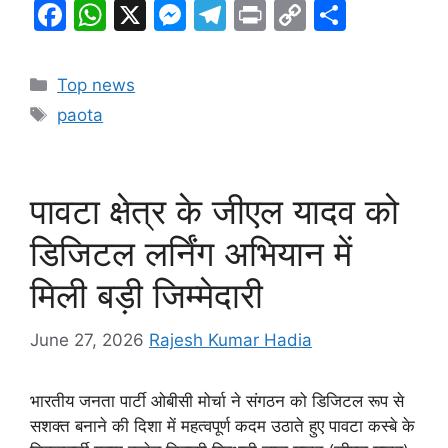
F
W
X
M
T
Pr
C
S
a
h
e
el
in
o
h
c
at
s
e
t
p
ar
Categories
Top news
e
s
s
gr
y
e
Tags
paota
b
A
e
a
Li
o
p
n
m
n
o
p
g
k
पावटा क्षेत्र के जीएल यादव को
k
er
डिजिटल लर्निंग अभियान में
मिली बड़ी जिम्मेदारी
June 27, 2026
Rajesh Kumar Hadia
भारतीय जनता पार्टी ओबीसी मोर्चा ने संगठन को डिजिटल रूप से
सशक्त बनाने की दिशा में महत्वपूर्ण कदम उठाते हुए पावटा कस्बे के