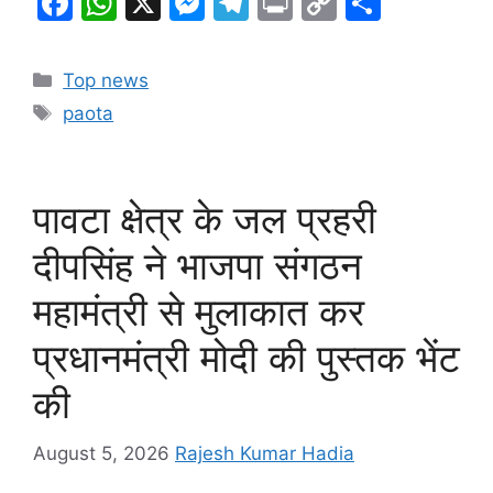
F
W
X
M
T
Pr
C
S
a
h
e
el
in
o
h
c
at
s
e
t
p
ar
Categories
Top news
e
s
s
gr
y
e
Tags
paota
b
A
e
a
Li
o
p
n
m
n
o
p
g
k
पावटा क्षेत्र के जल प्रहरी
k
er
दीपसिंह ने भाजपा संगठन
महामंत्री से मुलाकात कर
प्रधानमंत्री मोदी की पुस्तक भेंट
की
August 5, 2026
Rajesh Kumar Hadia