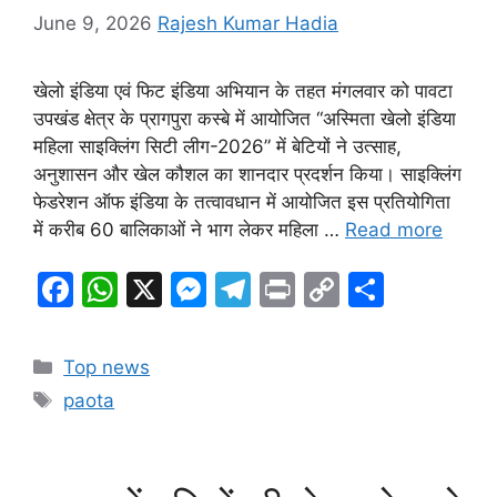
June 9, 2026
Rajesh Kumar Hadia
खेलो इंडिया एवं फिट इंडिया अभियान के तहत मंगलवार को पावटा
उपखंड क्षेत्र के प्रागपुरा कस्बे में आयोजित “अस्मिता खेलो इंडिया
महिला साइक्लिंग सिटी लीग-2026” में बेटियों ने उत्साह,
अनुशासन और खेल कौशल का शानदार प्रदर्शन किया। साइक्लिंग
फेडरेशन ऑफ इंडिया के तत्वावधान में आयोजित इस प्रतियोगिता
में करीब 60 बालिकाओं ने भाग लेकर महिला …
Read more
F
W
X
M
T
Pr
C
S
a
h
e
el
in
o
h
c
at
s
e
t
p
ar
Categories
Top news
e
s
s
gr
y
e
Tags
paota
b
A
e
a
Li
o
p
n
m
n