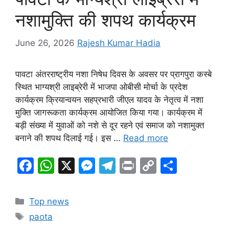
k
er
नशामुक्ति की शपथ कार्यक्रम
June 26, 2026
Rajesh Kumar Hadia
पावटा अंतरराष्ट्रीय नशा निषेध दिवस के अवसर पर प्रागपुरा कस्बे
स्थित भाग्यश्री लाइब्रेरी में भाजपा ओबीसी मोर्चा के प्रदेश
कार्यक्रम क्रियान्वयन सहप्रभारी जीएल यादव के नेतृत्व में नशा
मुक्ति जागरूकता कार्यक्रम आयोजित किया गया। कार्यक्रम में
बड़ी संख्या में युवाओं को नशे से दूर रहने एवं समाज को नशामुक्त
बनाने की शपथ दिलाई गई। इस …
Read more
F
W
X
M
T
Pr
C
S
a
h
e
el
in
o
h
c
at
s
e
t
p
ar
Categories
Top news
e
s
s
gr
y
e
Tags
paota