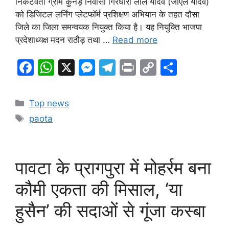
निकटवर्ती ग्राम कुनेड़ निवासी गिरधारी लाल यादव (जीएल यादव)
को डिजिटल लर्निंग प्लेटफॉर्म प्रशिक्षण अभियान के तहत दौसा
जिले का जिला समन्वयक नियुक्त किया है। यह नियुक्ति भाजपा
प्रदेशाध्यक्ष मदन राठौड़ तथा …
Read more
F
W
X
M
T
Pr
C
S
a
h
e
el
in
o
h
c
at
s
e
t
p
ar
Categories
Top news
e
s
s
gr
y
e
Tags
paota
b
A
e
a
Li
o
p
n
m
n
o
p
g
k
पावटा के प्रागपुरा में मोहर्रम बना
k
er
कौमी एकता की मिसाल, ‘या
हुसैन’ की सदाओं से गूंजा कस्बा