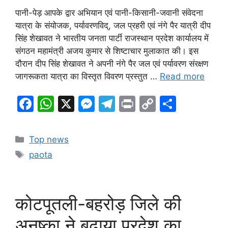
पानी-पेड़ आपके द्वार अभियान एवं पानी-किसानी-जवानी संवेदना
यात्रा के संयोजक, पर्यावरणविद्, जल प्रहरी एवं नंगे पैर यात्री दीप
सिंह शेखावत ने भारतीय जनता पार्टी राजस्थान प्रदेश कार्यालय में
संगठन महामंत्री अजय कुमार से शिष्टाचार मुलाकात की। इस
दौरान दीप सिंह शेखावत ने अपनी नंगे पैर जल एवं पर्यावरण संरक्षण
जागरूकता यात्रा का विस्तृत विवरण प्रस्तुत …
Read more
F
W
X
M
T
Pr
C
S
a
h
e
el
in
o
h
c
at
s
e
t
p
ar
Categories
Top news
e
s
s
gr
y
e
Tags
paota
b
A
e
a
Li
o
p
n
m
n
o
p
g
k
कोटपूतली-बहरोड़ जिले की
k
er
अनुष्का ने बढ़ाया प्रदेश का