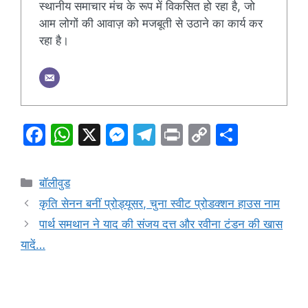
स्थानीय समाचार मंच के रूप में विकसित हो रहा है, जो
आम लोगों की आवाज़ को मजबूती से उठाने का कार्य कर
रहा है।
F
W
X
M
T
Pr
C
S
a
h
e
el
in
o
h
c
at
s
e
t
p
ar
Categories
बॉलीवुड
e
s
s
gr
y
e
कृति सेनन बनीं प्रोड्यूसर, चुना स्वीट प्रोडक्शन हाउस नाम
b
A
e
a
Li
पार्थ समथान ने याद की संजय दत्त और रवीना टंडन की खास
o
p
n
m
n
यादें…
o
p
g
k
k
er