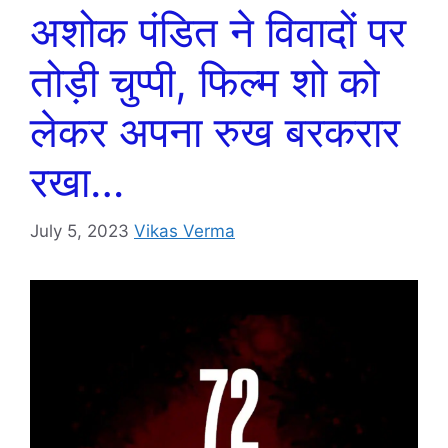
अशोक पंडित ने विवादों पर
तोड़ी चुप्पी, फिल्म शो को
लेकर अपना रुख बरकरार
रखा…
July 5, 2023
Vikas Verma