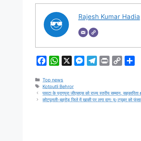
Rajesh Kumar Hadia
F
W
X
M
T
Pr
C
S
a
h
e
el
in
o
h
c
at
s
e
t
p
a
Categories
Top news
Tags
Kotputli Behror
e
s
s
gr
y
e
पावटा के प्रागपुरा जीएसएस को राज्य स्तरीय सम्मान, सहकारिता क्षे
b
A
e
a
Li
कोटपूतली-बहरोड़ जिले में खाकी पर लगा दाग: यू-ट्यूबर को फंस
o
p
n
m
n
o
p
g
k
k
er