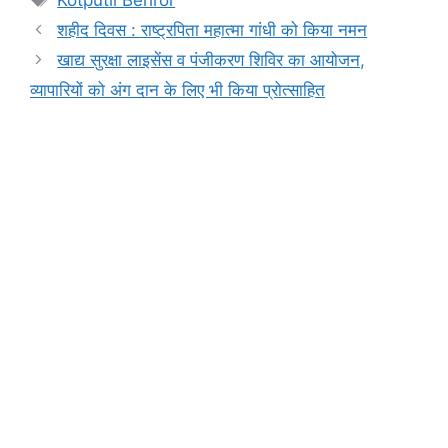
Kotputli Behror
b
A
e
a
Li
शहीद दिवस : राष्ट्रपिता महात्मा गांधी को किया नमन
o
p
n
m
n
खाद्य सुरक्षा लाइसेंस व पंजीकरण शिविर का आयोजन,
o
p
g
k
व्यापारियों को अंग दान के लिए भी किया प्रोत्साहित
k
er