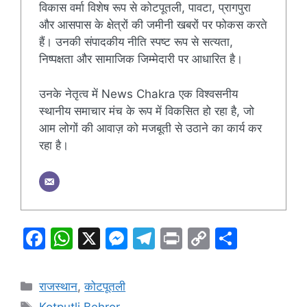
विकास वर्मा विशेष रूप से कोटपूतली, पावटा, प्रागपुरा
और आसपास के क्षेत्रों की जमीनी खबरों पर फोकस करते
हैं। उनकी संपादकीय नीति स्पष्ट रूप से सत्यता,
निष्पक्षता और सामाजिक जिम्मेदारी पर आधारित है।
उनके नेतृत्व में News Chakra एक विश्वसनीय
स्थानीय समाचार मंच के रूप में विकसित हो रहा है, जो
आम लोगों की आवाज़ को मजबूती से उठाने का कार्य कर
रहा है।
F
W
X
M
T
Pr
C
S
a
h
e
el
in
o
h
c
at
s
e
t
p
ar
Categories
राजस्थान
,
कोटपूतली
e
s
s
gr
y
e
Tags