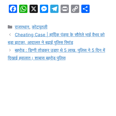
F
W
X
M
T
Pr
C
S
a
h
e
el
in
o
h
c
at
s
e
t
p
ar
Categories
राजस्थान
,
कोटपूतली
e
s
s
gr
y
e
Cheating Case | हार्दिक पंड्या के सौतेले भाई वैभव को
b
A
e
a
Li
बड़ा झटका, आदालत ने बढ़ाई पुलिस रिमांड
o
p
n
m
n
बहरोड़ : डिग्गी तोड़कर उड़ाए थे 5 लाख, पुलिस ने 5 दिन में
o
p
g
k
दिखाई हवालात। शाबास बहरोड़ पुलिस
k
er