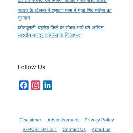
को 23 अगस्त को मिलेगा ‘राजीव गांधी गौरव अवार्ड’
पावटा के खेलना में श्रावण मास में गूंजा शिव महिमा का
गुणगान
कोटपूतली-बहरोड़ जिले के संजय आर्य बने अखिल
भारतीय मजदूर कांग्रेस के जिलाध्यक्ष
Follow Us
F
In
Li
a
st
n
c
a
k
e
gr
e
Disclaimer
Advertisement
Privacy Policy
b
a
dI
REPORTER LIST
Contact Us
About us
o
m
n