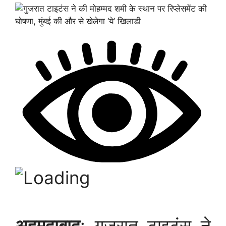
अहमदाबाद
: गुजरात टाइटंस ने