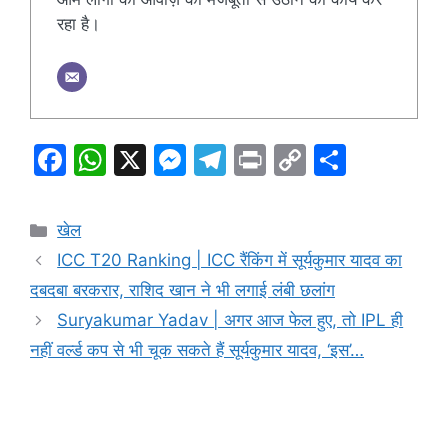
रहा है।
F
W
X
M
T
Pr
C
S
a
h
e
el
in
o
h
c
at
s
e
t
p
ar
Categories
खेल
e
s
s
gr
y
e
ICC T20 Ranking | ICC रैंकिंग में सूर्यकुमार यादव का
b
A
e
a
Li
दबदबा बरकरार, राशिद खान ने भी लगाई लंबी छलांग
o
p
n
m
n
Suryakumar Yadav | अगर आज फेल हुए, तो IPL ही
o
p
g
k
नहीं वर्ल्ड कप से भी चूक सकते हैं सूर्यकुमार यादव, ‘इस’…
k
er