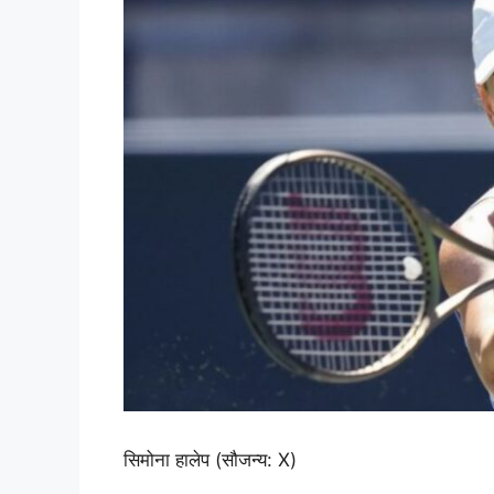
सिमोना हालेप (सौजन्य: X)