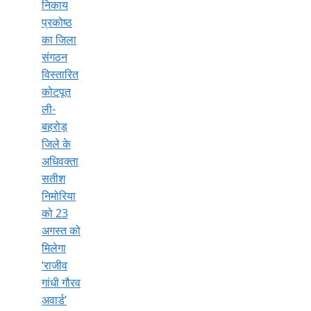
निकाय
प्रकोष्ठ
का जिला
संगठन
विस्तारित
कोटपूत
ली-
बहरोड़
जिले के
अधिवक्ता
सतीश
निमोरिया
को 23
अगस्त को
मिलेगा
‘राजीव
गांधी गौरव
अवार्ड’