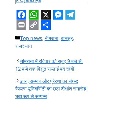
R C Jalasiya
Facebook
WhatsApp
X
Messenger
Telegram
Print
Copy
Share
Categories
Top news
,
नीमराना
,
बानसूर
,
Link
राजस्थान
नीमराना में रविवार को सुबह 9 बजे से
12 बजे तक विद्युत सप्लाई बंद रहेगी
ज्ञान, सम्मान और प्रेरणा का संगम:
रैफल्स यूनिवर्सिटी का छठा दीक्षांत समारोह
भव्य रूप से सम्पन्न