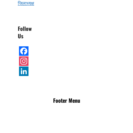
जिलाध्यक्ष
Follow
Us
Facebook
Instagram
LinkedIn
Footer Menu
Disclaimer
Advertisement
Privacy Policy