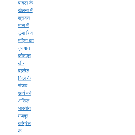
पावटा के
खेलना में
श्रावण
मास में
गूंजा शिव
महिमा का
गुणगान
कोटपूत
ली-
बहरोड़
जिले के
संजय
आर्य बने
अखिल
भारतीय
मजदूर
कांग्रेस
के