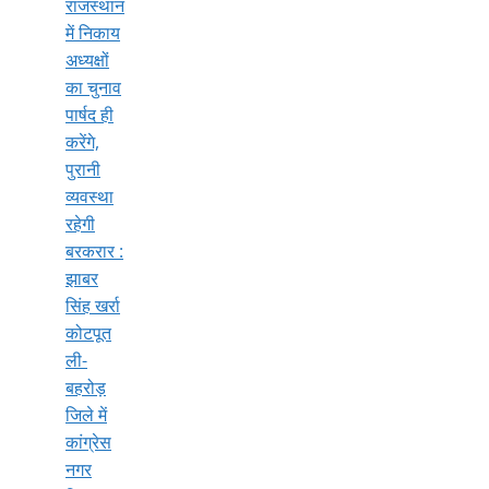
राजस्थान
में निकाय
अध्यक्षों
का चुनाव
पार्षद ही
करेंगे,
पुरानी
व्यवस्था
रहेगी
बरकरार :
झाबर
सिंह खर्रा
कोटपूत
ली-
बहरोड़
जिले में
कांग्रेस
नगर