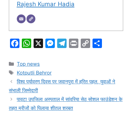
Rajesh Kumar Hadia
F
W
X
M
T
Pr
C
S
a
h
e
el
in
o
h
c
at
s
e
t
p
ar
Categories
Top news
e
s
s
gr
y
e
Tags
Kotputli Behror
b
A
e
a
Li
विश्व पर्यावरण दिवस पर जवानपुरा में हरित पहल, युवाओं ने
o
p
n
m
n
संभाली जिम्मेदारी
o
p
g
k
पावटा उपजिला अस्पताल में सांवरिया सेठ सोशल फाउंडेशन के
k
er
तहत मरीजों को पिलाया शीतल शरबत