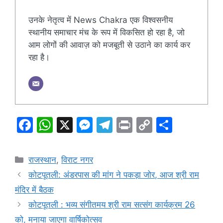
उनके नेतृत्व में News Chakra एक विश्वसनीय
स्थानीय समाचार मंच के रूप में विकसित हो रहा है, जो
आम लोगों की आवाज़ को मजबूती से उठाने का कार्य कर
रहा है।
F
W
X
M
T
Pr
C
S
a
h
e
el
in
o
h
c
at
s
e
t
p
ar
Categories
राजस्थान
,
विराट नगर
e
s
s
gr
y
e
कोटपूतली: अंडरपास की मांग ने पकड़ा जोर, आज श्री राम
b
A
e
a
Li
मंदिर में बैठक
o
p
n
m
n
कोटपूतली : भव्य संगीतमय श्री राम सत्संग कार्यक्रम 26
o
p
g
k
को, मनाया जाएगा वार्षिकोत्सव