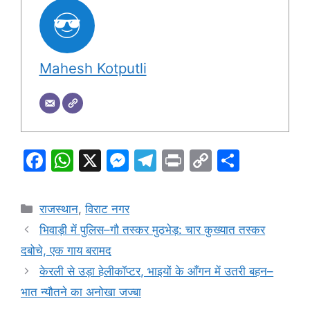
Mahesh Kotputli
F
W
X
M
T
Pr
C
S
a
h
e
el
in
o
h
c
at
s
e
t
p
ar
Categories
राजस्थान
,
विराट नगर
e
s
s
gr
y
e
भिवाड़ी में पुलिस–गौ तस्कर मुठभेड़: चार कुख्यात तस्कर
b
A
e
a
Li
दबोचे, एक गाय बरामद
o
p
n
m
n
केरली से उड़ा हेलीकॉप्टर, भाइयों के आँगन में उतरी बहन–
o
p
g
k
भात न्यौतने का अनोखा जज्बा