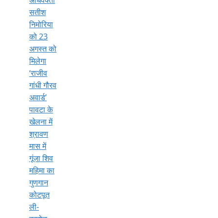
अधिवक्ता
सतीश
निमोरिया
को 23
अगस्त को
मिलेगा
‘राजीव
गांधी गौरव
अवार्ड’
पावटा के
खेलना में
श्रावण
मास में
गूंजा शिव
महिमा का
गुणगान
कोटपूत
ली-