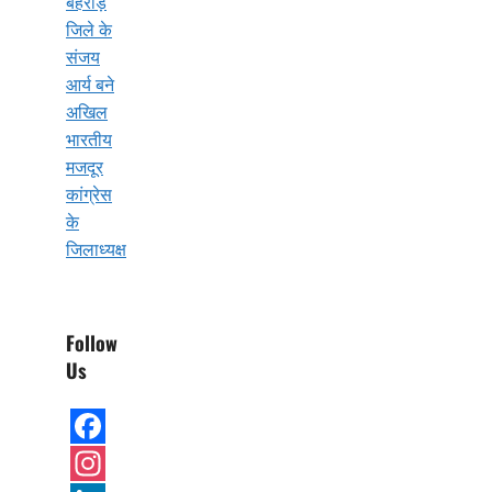
बहरोड़
जिले के
संजय
आर्य बने
अखिल
भारतीय
मजदूर
कांग्रेस
के
जिलाध्यक्ष
Follow
Us
Facebook