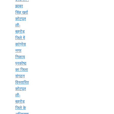
झाबर
सिंह खर्रा
कोटपूत
ली-
बहरोड़
जिले में
कांग्रेस
नगर
निकाय
प्रकोष्ठ
का जिला
संगठन
विस्तारित
कोटपूत
ली-
बहरोड़
जिले के