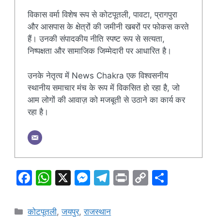
विकास वर्मा विशेष रूप से कोटपूतली, पावटा, प्रागपुरा
और आसपास के क्षेत्रों की जमीनी खबरों पर फोकस करते
हैं। उनकी संपादकीय नीति स्पष्ट रूप से सत्यता,
निष्पक्षता और सामाजिक जिम्मेदारी पर आधारित है।
उनके नेतृत्व में News Chakra एक विश्वसनीय
स्थानीय समाचार मंच के रूप में विकसित हो रहा है, जो
आम लोगों की आवाज़ को मजबूती से उठाने का कार्य कर
रहा है।
F
W
X
M
T
Pr
C
S
a
h
e
el
in
o
h
c
at
s
e
t
p
ar
Categories
कोटपूतली
,
जयपुर
,
राजस्थान