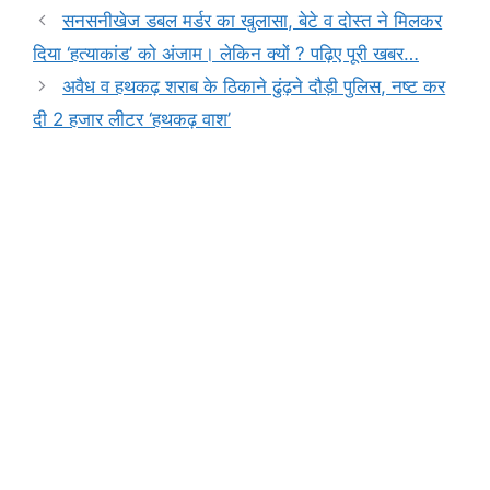
e
s
s
gr
y
e
सनसनीखेज डबल मर्डर का खुलासा, बेटे व दोस्त ने मिलकर
b
A
e
a
Li
दिया ‘हत्याकांड’ को अंजाम। लेकिन क्यों ? पढ़िए पूरी खबर…
o
p
n
m
n
अवैध व हथकढ़ शराब के ठिकाने ढुंढ़ने दौड़ी पुलिस, नष्ट कर
o
p
g
k
दी 2 हजार लीटर ‘हथकढ़ वाश’
k
er