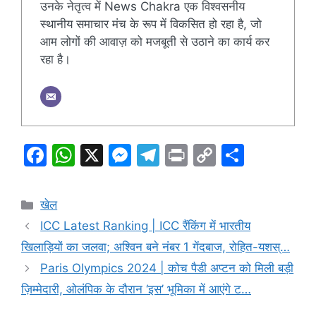
उनके नेतृत्व में News Chakra एक विश्वसनीय
स्थानीय समाचार मंच के रूप में विकसित हो रहा है, जो
आम लोगों की आवाज़ को मजबूती से उठाने का कार्य कर
रहा है।
F
W
X
M
T
Pr
C
S
a
h
e
el
in
o
h
c
at
s
e
t
p
ar
Categories
खेल
e
s
s
gr
y
e
ICC Latest Ranking | ICC रैंकिंग में भारतीय
b
A
e
a
Li
खिलाड़ियों का जलवा; अश्विन बने नंबर 1 गेंदबाज, रोहित-यशस्…
o
p
n
m
n
Paris Olympics 2024 | कोच पैडी अप्टन को मिली बड़ी
o
p
g
k
ज़िम्मेदारी, ओलंपिक के दौरान ‘इस’ भूमिका में आएंगे ट…
k
er