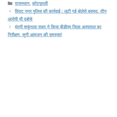
c
at
s
e
t
p
ar
Categories
राजस्थान
,
कोटपूतली
e
s
s
gr
y
e
विराट नगर पुलिस की कार्रवाई : लूटी गई बोलेरो बरामद, तीन
b
A
e
a
Li
आरोपी भी दबोचे
o
p
n
m
n
मंत्री शकुंतला रावत ने किया बीडीएम जिला अस्पताल का
o
p
g
k
निरीक्षण, सुनी आमजन की समस्याएं
k
er