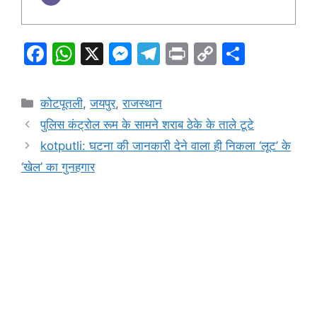
F
W
X
M
T
Pr
C
S
a
h
e
el
in
o
h
c
at
s
e
t
p
ar
Categories
कोटपूतली
,
जयपुर
,
राजस्थान
e
s
s
gr
y
e
पुलिस कंट्रोल रूम के सामने शराब ठेके के ताले टूटे
b
A
e
a
Li
kotputli: घटना की जानकारी देने वाला ही निकला ‘लूट’ के
o
p
n
m
n
‘खेल’ का गुनहगार
o
p
g
k
k
er