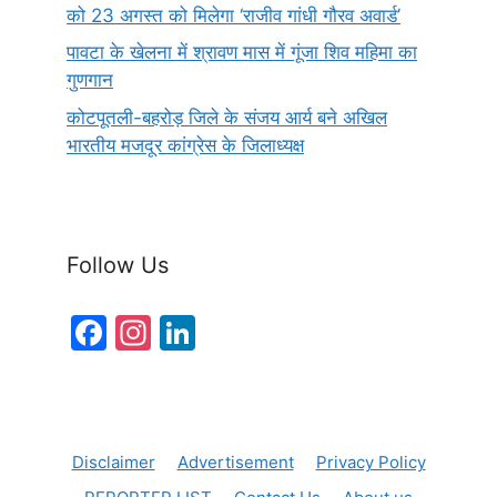
को 23 अगस्त को मिलेगा ‘राजीव गांधी गौरव अवार्ड’
पावटा के खेलना में श्रावण मास में गूंजा शिव महिमा का
गुणगान
कोटपूतली-बहरोड़ जिले के संजय आर्य बने अखिल
भारतीय मजदूर कांग्रेस के जिलाध्यक्ष
Follow Us
F
In
Li
a
st
n
c
a
k
e
gr
e
Disclaimer
Advertisement
Privacy Policy
b
a
dI