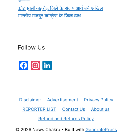
कोटपूतली-बहरोड़ जिले के संजय आर्य बने अखिल
भारतीय मजदूर कांग्रेस के जिलाध्यक्ष
Follow Us
F
In
Li
a
st
n
c
a
k
e
gr
e
Disclaimer
Advertisement
Privacy Policy
b
a
dI
REPORTER LIST
Contact Us
About us
o
m
n
Refund and Returns Policy
o
k
© 2026 News Chakra
• Built with
GeneratePress