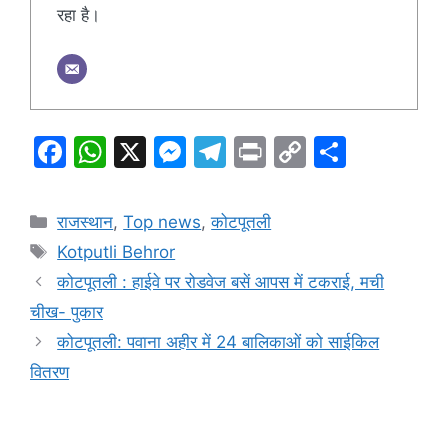
रहा है।
F
W
X
M
T
Pr
C
S
a
h
e
el
in
o
h
c
at
s
e
t
p
ar
Categories
राजस्थान
,
Top news
,
कोटपूतली
e
s
s
gr
y
e
Tags
Kotputli Behror
b
A
e
a
Li
कोटपूतली : हाईवे पर रोडवेज बसें आपस में टकराई, मची
o
p
n
m
n
चीख- पुकार
o
p
g
k
कोटपूतली: पवाना अहीर में 24 बालिकाओं को साईकिल
k
er
वितरण