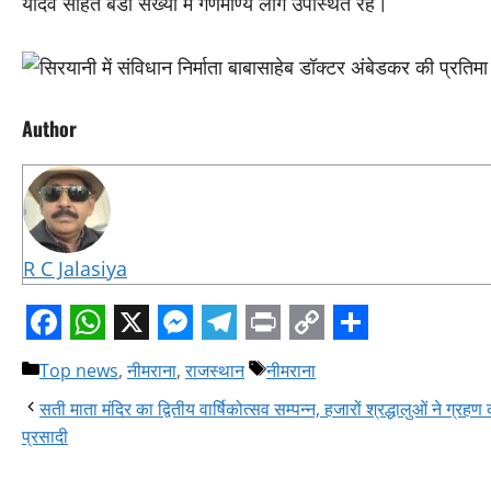
यादव सहित बडी संख्या में गणमाण्य लोग उपस्थित रहे।
Author
R C Jalasiya
Facebook
WhatsApp
X
Messenger
Telegram
Print
Copy
Share
Categories
Tags
Top news
,
नीमराना
,
राजस्थान
नीमराना
Link
सती माता मंदिर का द्वितीय वार्षिकोत्सव सम्पन्न, हजारों श्रद्धालुओं ने ग्रहण
प्रसादी