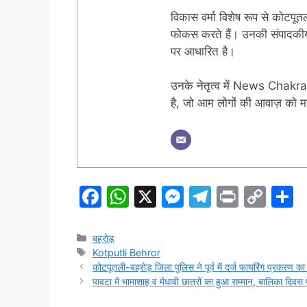
विकास वर्मा विशेष रूप से कोटपूतल
फोकस करते हैं। उनकी संपादकीय नी
पर आधारित है।
उनके नेतृत्व में News Chakra 
है, जो आम लोगों की आवाज़ को मज
F
W
X
M
T
Pr
C
S
a
h
e
el
in
o
h
c
at
s
e
t
p
a
Categories
बहरोड़
Tags
Kotputli Behror
e
s
s
gr
y
e
कोटपूतली-बहरोड़ जिला पुलिस ने पूर्व में दर्ज फायरिंग प्रकरण क
b
A
e
a
Li
पावटा में भामाशाह व मेधावी छात्रों का हुआ सम्मान, बालिका दिवस पर
o
p
n
m
n