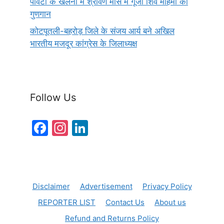
पावटा के खेलना में श्रावण मास में गूंजा शिव महिमा का
गुणगान
कोटपूतली-बहरोड़ जिले के संजय आर्य बने अखिल
भारतीय मजदूर कांग्रेस के जिलाध्यक्ष
Follow Us
F
In
Li
a
st
n
c
a
k
e
gr
e
Disclaimer
Advertisement
Privacy Policy
b
a
dI
REPORTER LIST
Contact Us
About us
o
m
n
Refund and Returns Policy
o