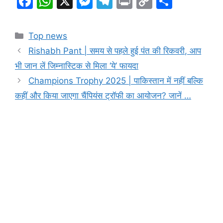
F
W
X
M
T
Pr
C
S
a
h
e
el
in
o
h
c
at
s
e
t
p
ar
Categories
Top news
e
s
s
gr
y
e
Rishabh Pant | समय से पहले हुई पंत की रिकवरी, आप
b
A
e
a
Li
भी जान लें जिम्नास्टिक से मिला ‘ये’ फायदा
o
p
n
m
n
Champions Trophy 2025 | पाकिस्तान में नहीं बल्कि
o
p
g
k
कहीं और किया जाएगा चैंपियंस ट्रॉफी का आयोजन? जानें …
k
er