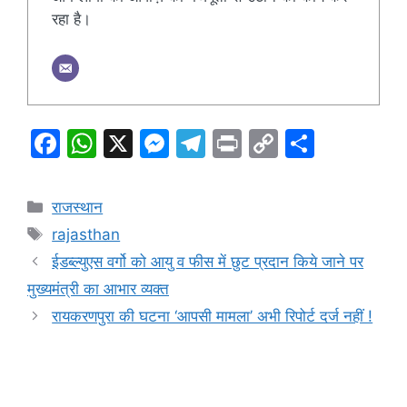
रहा है।
F
W
X
M
T
Pr
C
S
a
h
e
el
in
o
h
c
at
s
e
t
p
ar
Categories
राजस्थान
e
s
s
gr
y
e
Tags
rajasthan
b
A
e
a
Li
ईडब्ल्युएस वर्गो को आयु व फीस में छुट प्रदान किये जाने पर
o
p
n
m
n
मुख्यमंत्री का आभार व्यक्त
o
p
g
k
रायकरणपुरा की घटना ‘आपसी मामला’ अभी रिपोर्ट दर्ज नहीं !
k
er