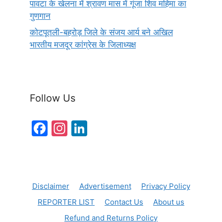
पावटा के खेलना में श्रावण मास में गूंजा शिव महिमा का
गुणगान
कोटपूतली-बहरोड़ जिले के संजय आर्य बने अखिल
भारतीय मजदूर कांग्रेस के जिलाध्यक्ष
Follow Us
F
In
Li
a
st
n
c
a
k
e
gr
e
Disclaimer
Advertisement
Privacy Policy
b
a
dI
REPORTER LIST
Contact Us
About us
o
m
n
Refund and Returns Policy