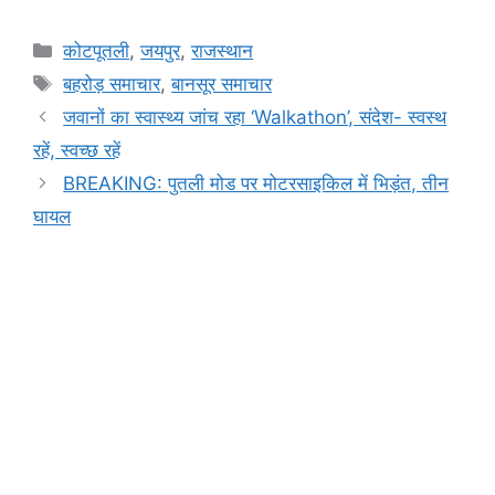
a
h
e
el
in
o
h
c
at
s
e
t
p
ar
Categories
कोटपूतली
,
जयपुर
,
राजस्थान
e
s
s
gr
y
e
Tags
बहरोड़ समाचार
,
बानसूर समाचार
b
A
e
a
Li
जवानों का स्वास्थ्य जांच रहा ‘Walkathon’, संदेश- स्वस्थ
o
p
n
m
n
रहें, स्वच्छ रहें
o
p
g
k
BREAKING: पुतली मोड पर मोटरसाइकिल में भिड़ंत, तीन
k
er
घायल