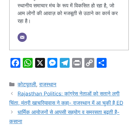
स्थानीय समाचार मंच के रूप में विकसित हो रहा है, जो
आम लोगों की आवाज़ को मजबूती से उठाने का कार्य कर
रहा है।
F
W
X
M
T
Pr
C
S
a
h
e
el
in
o
h
c
at
s
e
t
p
ar
Categories
कोटपूतली
,
राजस्थान
e
s
s
gr
y
e
Rajasthan Politics: कांग्रेस नेताओं को सताने लगी
b
A
e
a
Li
चिंता, मंत्री खाचरियावास ने कहा- राजस्थान में आ चुकी है ED
o
p
n
m
n
धार्मिक आयोजनों से आपसी सहयोग व समरसता बढ़ती है-
o
p
g
k
कसाना
k
er