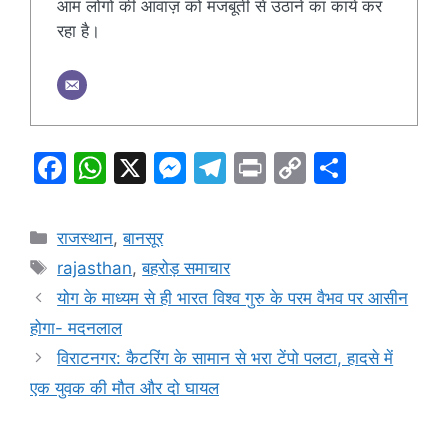
आम लोगों की आवाज़ को मजबूती से उठाने का कार्य कर
रहा है।
F
W
X
M
T
Pr
C
S
a
h
e
el
in
o
h
c
at
s
e
t
p
ar
Categories
राजस्थान
,
बानसूर
e
s
s
gr
y
e
Tags
rajasthan
,
बहरोड़ समाचार
b
A
e
a
Li
योग के माध्यम से ही भारत विश्व गुरु के परम वैभव पर आसीन
o
p
n
m
n
होगा- मदनलाल
o
p
g
k
विराटनगर: कैटरिंग के सामान से भरा टेंपो पलटा, हादसे में
k
er
एक युवक की मौत और दो घायल