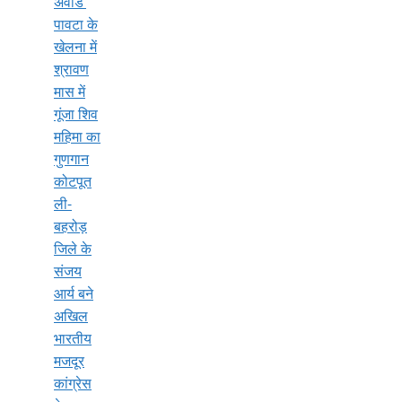
अवार्ड’
पावटा के
खेलना में
श्रावण
मास में
गूंजा शिव
महिमा का
गुणगान
कोटपूत
ली-
बहरोड़
जिले के
संजय
आर्य बने
अखिल
भारतीय
मजदूर
कांग्रेस