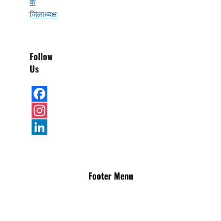
के
जिलाध्यक्ष
Follow
Us
Facebook
Instagram
LinkedIn
Footer Menu
Disclaimer
Advertisement