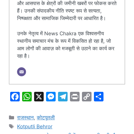
और आसपास के क्षेत्रों की जमीनी खबरों पर फोकस करते
हैं। उनकी संपादकीय नीति स्पष्ट रूप से सत्यता,
निष्पक्षता और सामाजिक जिम्मेदारी पर आधारित है।
उनके नेतृत्व में News Chakra एक विश्वसनीय
स्थानीय समाचार मंच के रूप में विकसित हो रहा है, जो
आम लोगों की आवाज़ को मजबूती से उठाने का कार्य कर
रहा है।
F
W
X
M
T
Pr
C
S
a
h
e
el
in
o
h
c
at
s
e
t
p
ar
Categories
राजस्थान
,
कोटपूतली
e
s
s
gr
y
e
Tags
Kotputli Behror