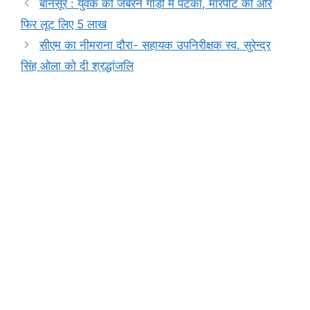
b
A
e
a
Li
बानसूर : युवक को जबरन गाड़ी में पटका, मारपीट की और
o
p
n
m
n
फिर लूट लिए 5 लाख
o
p
g
k
सीएम का नीमराना दौरा- सहायक उपनिरीक्षक स्व. सुरेन्द्र
k
er
सिंह ओला को दी श्रद्धांजलि