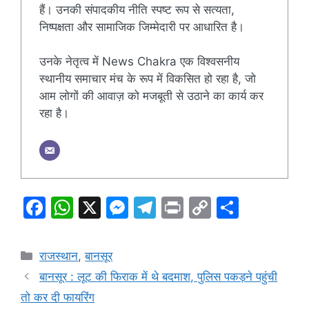
हैं। उनकी संपादकीय नीति स्पष्ट रूप से सत्यता,
निष्पक्षता और सामाजिक जिम्मेदारी पर आधारित है।
उनके नेतृत्व में News Chakra एक विश्वसनीय
स्थानीय समाचार मंच के रूप में विकसित हो रहा है, जो
आम लोगों की आवाज़ को मजबूती से उठाने का कार्य कर
रहा है।
F
W
X
M
T
Pr
C
S
a
h
e
el
in
o
h
c
at
s
e
t
p
ar
Categories
राजस्थान
,
बानसूर
e
s
s
gr
y
e
बानसूर : लूट की फिराक में थे बदमाश, पुलिस पकड़ने पहुंची
b
A
e
a
Li
तो कर दी फायरिंग