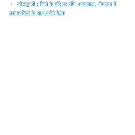
o
p
n
m
n
कोटपूतली : जिले के दौरे पर रहेंगे भजनलाल, नीमराना में
o
p
g
k
उद्योगपतियों के साथ करेंगे बैठक
k
er