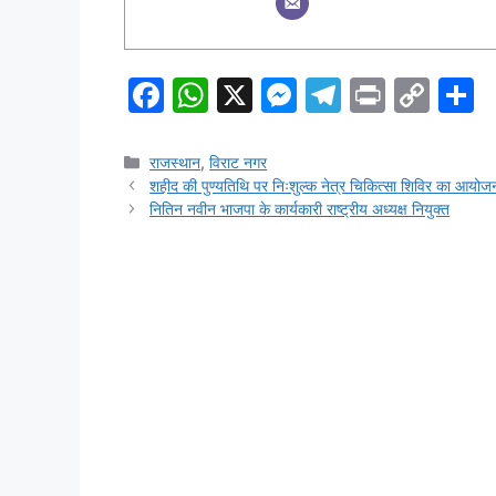
F
W
X
M
T
Pr
C
S
a
h
e
el
in
o
h
c
at
s
e
t
p
a
Categories
राजस्थान
,
विराट नगर
शहीद की पुण्यतिथि पर निःशुल्क नेत्र चिकित्सा शिविर का आयो
e
s
s
gr
y
e
नितिन नवीन भाजपा के कार्यकारी राष्ट्रीय अध्यक्ष नियुक्त
b
A
e
a
Li
o
p
n
m
n
o
p
g
k
k
er