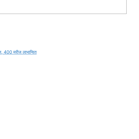
r
जन, 400 मरीज लाभान्वित