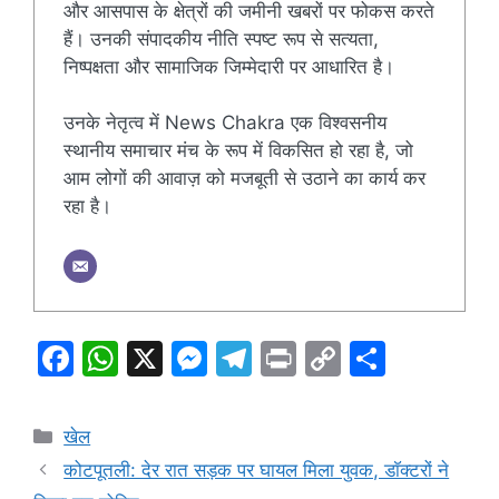
और आसपास के क्षेत्रों की जमीनी खबरों पर फोकस करते
हैं। उनकी संपादकीय नीति स्पष्ट रूप से सत्यता,
निष्पक्षता और सामाजिक जिम्मेदारी पर आधारित है।
उनके नेतृत्व में News Chakra एक विश्वसनीय
स्थानीय समाचार मंच के रूप में विकसित हो रहा है, जो
आम लोगों की आवाज़ को मजबूती से उठाने का कार्य कर
रहा है।
F
W
X
M
T
Pr
C
S
a
h
e
el
in
o
h
c
at
s
e
t
p
ar
Categories
खेल
e
s
s
gr
y
e
कोटपूतली: देर रात सड़क पर घायल मिला युवक, डाॅक्टरों ने