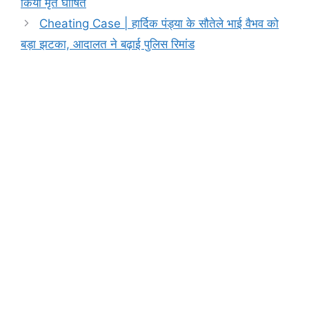
b
A
e
a
Li
किया मृत घोषित
o
p
n
m
n
Cheating Case | हार्दिक पंड्या के सौतेले भाई वैभव को
o
p
g
k
बड़ा झटका, आदालत ने बढ़ाई पुलिस रिमांड
k
er