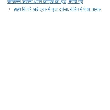
b
A
e
a
Li
रामस्वरूप कसाना थामेगें कांग्रेस का हाथ, तैयारी पूरी
o
p
n
m
n
हाइवे किनारे ख़ड़े ट्रक में घुसा ट्रोला, केबिन में फंसा चालक
o
p
g
k
k
er