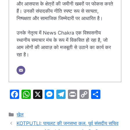
और आसपास के क्षेत्रों की जमीनी खबरों पर फोकस करते
हैं। उनकी संपादकीय नीति स्पष्ट रूप से सत्यता,
निष्पक्षता और सामाजिक जिम्मेदारी पर आधारित है।
उनके नेतृत्व में News Chakra एक विश्वसनीय
स्थानीय समाचार मंच के रूप में विकसित हो रहा है, जो
आम लोगों की आवाज़ को मजबूती से उठाने का कार्य कर
रहा है।
F
W
X
M
T
Pr
C
S
a
h
e
el
in
o
h
c
at
s
e
t
p
ar
Categories
खेल
e
s
s
gr
y
e
KOTPUTLI: पायलट की जनसभा कल, पूर्व संसदीय सचिव