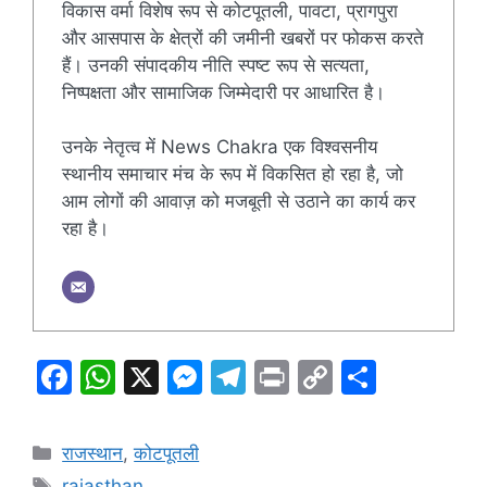
विकास वर्मा विशेष रूप से कोटपूतली, पावटा, प्रागपुरा
और आसपास के क्षेत्रों की जमीनी खबरों पर फोकस करते
हैं। उनकी संपादकीय नीति स्पष्ट रूप से सत्यता,
निष्पक्षता और सामाजिक जिम्मेदारी पर आधारित है।
उनके नेतृत्व में News Chakra एक विश्वसनीय
स्थानीय समाचार मंच के रूप में विकसित हो रहा है, जो
आम लोगों की आवाज़ को मजबूती से उठाने का कार्य कर
रहा है।
F
W
X
M
T
Pr
C
S
a
h
e
el
in
o
h
c
at
s
e
t
p
ar
Categories
राजस्थान
,
कोटपूतली
e
s
s
gr
y
e
Tags
rajasthan