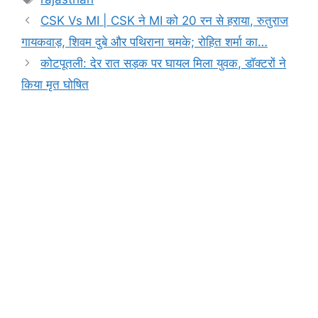
b
A
e
a
Li
CSK Vs MI | CSK ने MI को 20 रन से हराया, रुतुराज
o
p
n
m
n
गायकवाड़, शिवम दुबे और पथिराना चमके; रोहित शर्मा का…
o
p
g
k
कोटपूतली: देर रात सड़क पर घायल मिला युवक, डाॅक्टरों ने
k
er
किया मृत घोषित