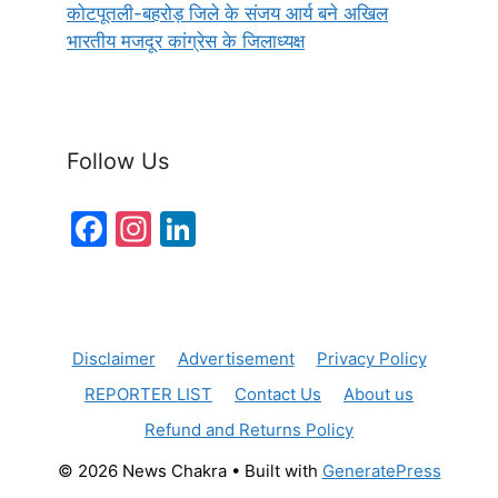
कोटपूतली-बहरोड़ जिले के संजय आर्य बने अखिल
भारतीय मजदूर कांग्रेस के जिलाध्यक्ष
Follow Us
F
In
Li
a
st
n
c
a
k
e
gr
e
Disclaimer
Advertisement
Privacy Policy
b
a
dI
REPORTER LIST
Contact Us
About us
o
m
n
Refund and Returns Policy
o
k
© 2026 News Chakra
• Built with
GeneratePress