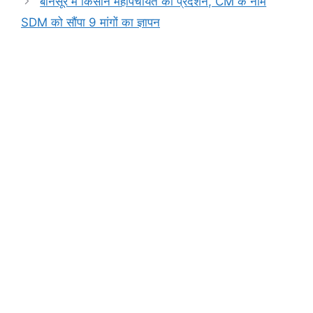
o
p
g
k
बानसूर में किसान महापंचायत का प्रदर्शन, CM के नाम
k
er
SDM को सौंपा 9 मांगों का ज्ञापन