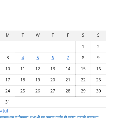
August 2026
M
T
W
T
F
S
S
1
2
3
4
5
6
7
8
9
10
11
12
13
14
15
16
17
18
19
20
21
22
23
24
25
26
27
28
29
30
31
« Jul
राजस्थान में निकाय अध्यक्षों का चुनाव पार्षद ही करेंगे, पुरानी व्यवस्था