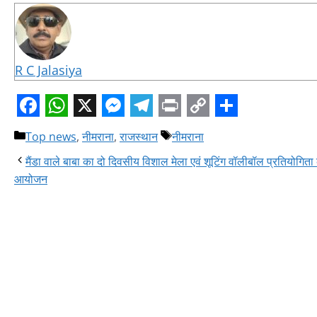
R C Jalasiya
Facebook
WhatsApp
X
Messenger
Telegram
Print
Copy
Share
Categories
Tags
Top news
,
नीमराना
,
राजस्थान
नीमराना
Link
मैंडा वाले बाबा का दो दिवसीय विशाल मेला एवं शूटिंग वॉलीबॉल प्रतियोगिता
आयोजन